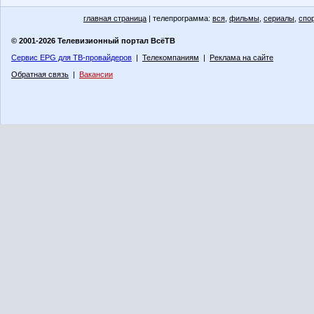
главная страница
| телепрограмма:
вся
,
фильмы
,
сериалы
,
спо
© 2001-2026 Телевизионный портал ВсёТВ
Сервис EPG для ТВ-провайдеров
|
Телекомпаниям
|
Реклама на сайте
Обратная связь
|
Вакансии