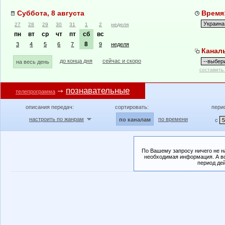
Суббота, 8 августа
Время:
27
28
29
30
31
1
2
неделя
пн
вт
ср
чт
пт
сб
вс
8
3
4
5
6
7
9
неделя
Канал
до конца дня
сейчас и скоро
на весь день
составить
познавательные
телепрограмма
описания передач:
сортировать:
пери
настроить по жанрам
по времени
по каналам
с
По Вашему запросу ничего не н
необходимая информация. А во
период де