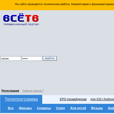
На сайте проводятся технические работы. Комментарии к фильмам/сериал
Регистрация
Забыли пароль?
Телепрограмма
EPG провайдерам
для iOS / Androi
Все
Фильмы
Сериалы
Спорт
Для детей
Музыка
Ин