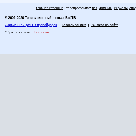
главная страница
| телепрограмма:
вся
,
фильмы
,
сериалы
,
спо
© 2001-2026 Телевизионный портал ВсёТВ
Сервис EPG для ТВ-провайдеров
|
Телекомпаниям
|
Реклама на сайте
Обратная связь
|
Вакансии