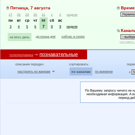
Пятница, 7 августа
Время:
27
28
29
30
31
1
2
неделя
пн
вт
ср
чт
пт
сб
вс
7
3
4
5
6
8
9
неделя
Канал
до конца дня
сейчас и скоро
на весь день
составить
познавательные
телепрограмма
описания передач:
сортировать:
пери
настроить по жанрам
по времени
по каналам
с
По Вашему запросу ничего не н
необходимая информация. А во
период де