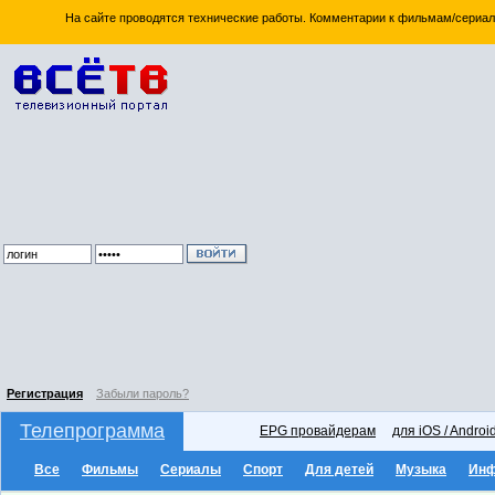
На сайте проводятся технические работы. Комментарии к фильмам/сериал
Регистрация
Забыли пароль?
Телепрограмма
EPG провайдерам
для iOS / Androi
Все
Фильмы
Сериалы
Спорт
Для детей
Музыка
Ин