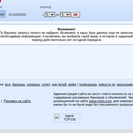
ь:
период:
по времени
лам
с
до
Внимание!
По Вашему запросу ничего не найдено. Возможно, в нашу базу данных еще не занесен
необходимая информация. А возможно, вы выбрали такой жанр, в котором в заданный
период действительно нет ни одной передачи
ма:
вся
,
фильмы
,
сериалы
,
спорт
,
для детей
,
инфо
|
телеканалы
,
новости тв
,
киноэнцик
Администрация сайта не несет ответственности за 
содержание рекламных баннеров и объявлений. Ча
|
Реклама на сайте
размещенной на сайте
www.vsetv.com
, для коммер
каком бы то ни было виде без письменного разреш