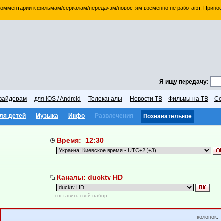
 Комментарии к фильмам/сериалам/передачам/новостям временно не работают. Принос
Я ищу передачу:
вайдерам
для iOS / Android
Телеканалы
Новости ТВ
Фильмы на ТВ
Се
ля детей
Музыка
Инфо
Развлечения
Познавательное
Время: 12:30
Каналы: ducktv HD
составить свой набор
колонок: