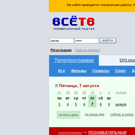
На сайте проводятся технические работы.
Регистрация
Забыли пароль?
Телепрограмма
EPG про
Все
Фильмы
Сериалы
Спорт
Д
Пятница, 7 августа
27
28
29
30
31
1
2
неделя
пн
вт
ср
чт
пт
сб
вс
7
3
4
5
6
8
9
неделя
до конца дня
сейчас и скоро
на весь день
познавательные
телепрограмма