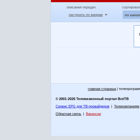
описания передач:
сортироват
настроить по жанрам
по кана
главная страница
| телепрограм
© 2001-2026 Телевизионный портал ВсёТВ
Сервис EPG для ТВ-провайдеров
|
Телекомпаниям
Обратная связь
|
Вакансии