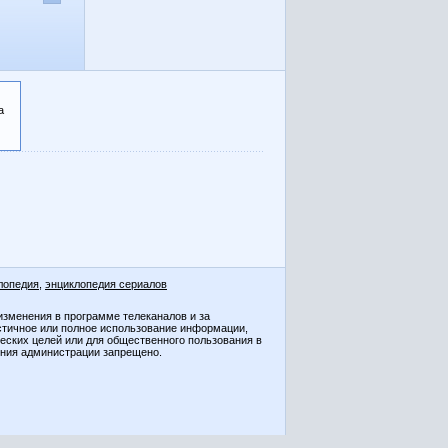
а
лопедия
,
энциклопедия сериалов
изменения в программе телеканалов и за
стичное или полное использование информации,
ческих целей или для общественного пользования в
ения администрации запрещено.