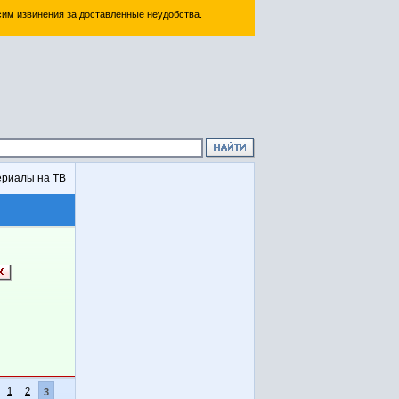
им извинения за доставленные неудобства.
риалы на ТВ
1
2
3