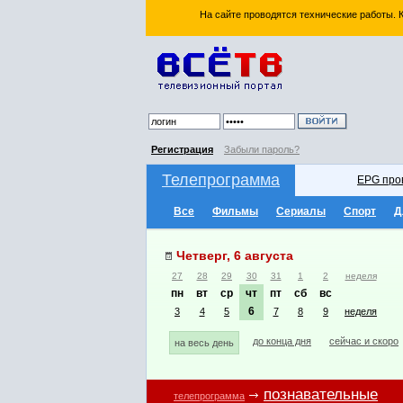
На сайте проводятся технические работы.
Регистрация
Забыли пароль?
Телепрограмма
EPG про
Все
Фильмы
Сериалы
Спорт
Д
Четверг, 6 августа
27
28
29
30
31
1
2
неделя
пн
вт
ср
чт
пт
сб
вс
6
3
4
5
7
8
9
неделя
до конца дня
сейчас и скоро
на весь день
познавательные
телепрограмма