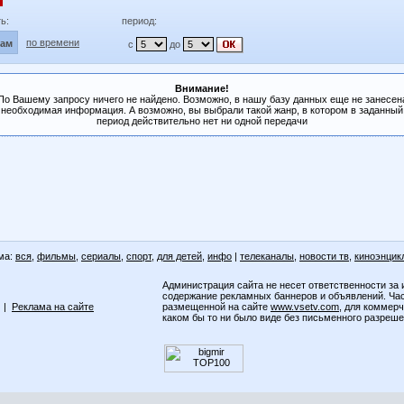
ь:
период:
по времени
лам
с
до
Внимание!
По Вашему запросу ничего не найдено. Возможно, в нашу базу данных еще не занесен
необходимая информация. А возможно, вы выбрали такой жанр, в котором в заданный
период действительно нет ни одной передачи
ма:
вся
,
фильмы
,
сериалы
,
спорт
,
для детей
,
инфо
|
телеканалы
,
новости тв
,
киноэнцик
Администрация сайта не несет ответственности за 
содержание рекламных баннеров и объявлений. Ча
|
Реклама на сайте
размещенной на сайте
www.vsetv.com
, для коммер
каком бы то ни было виде без письменного разреш