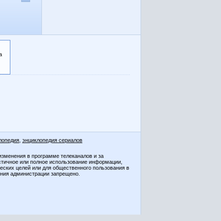
а
лопедия
,
энциклопедия сериалов
изменения в программе телеканалов и за
стичное или полное использование информации,
ческих целей или для общественного пользования в
ения администрации запрещено.