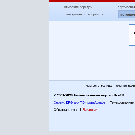
описания передач:
сортироват
настроить по жанрам
по кана
главная страница
| телепрограм
© 2001-2026 Телевизионный портал ВсёТВ
Сервис EPG для ТВ-провайдеров
|
Телекомпаниям
Обратная связь
|
Вакансии