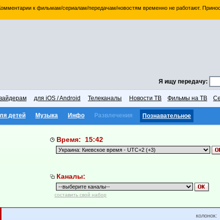
 Комментарии к фильмам/сериалам/передачам/новостям временно не работают. Принос
Я ищу передачу:
вайдерам
для iOS / Android
Телеканалы
Новости ТВ
Фильмы на ТВ
Се
ля детей
Музыка
Инфо
Развлечения
Познавательное
Время: 15:42
Каналы:
составить свой набор
колонок: