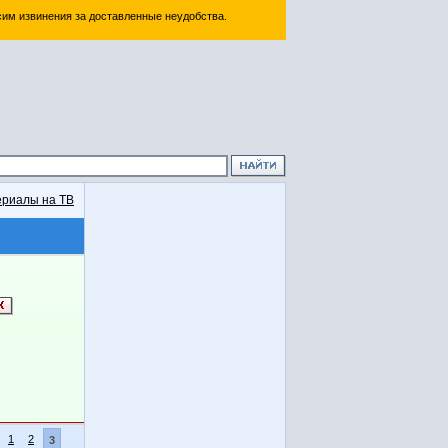
им извинения за доставленные неудобства.
риалы на ТВ
1
2
3