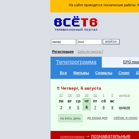
На сайте проводятся технические работы.
Регистрация
Забыли пароль?
Телепрограмма
EPG про
Все
Фильмы
Сериалы
Спорт
Д
Четверг, 6 августа
27
28
29
30
31
1
2
неделя
пн
вт
ср
чт
пт
сб
вс
6
3
4
5
7
8
9
неделя
до конца дня
сейчас и скоро
на весь день
познавательные
телепрограмма