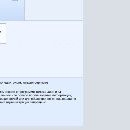
а
лопедия
,
энциклопедия сериалов
изменения в программе телеканалов и за
стичное или полное использование информации,
ческих целей или для общественного пользования в
ения администрации запрещено.