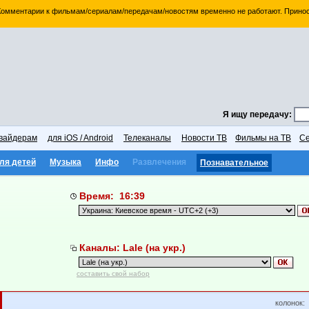
 Комментарии к фильмам/сериалам/передачам/новостям временно не работают. Принос
Я ищу передачу:
вайдерам
для iOS / Android
Телеканалы
Новости ТВ
Фильмы на ТВ
Се
ля детей
Музыка
Инфо
Развлечения
Познавательное
Время: 16:39
Каналы: Lale (на укр.)
составить свой набор
колонок: