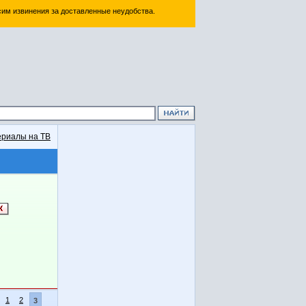
им извинения за доставленные неудобства.
риалы на ТВ
1
2
3