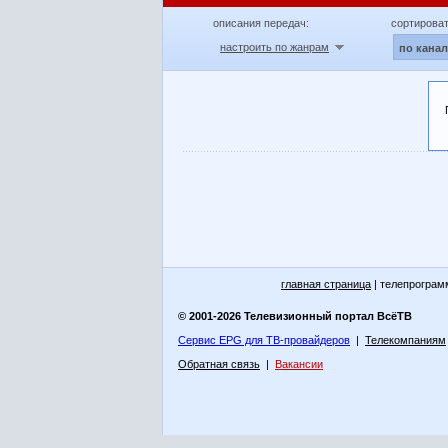
описания передач:
сортироват
настроить по жанрам
по кана
главная страница
| телепрограм
© 2001-2026 Телевизионный портал ВсёТВ
Сервис EPG для ТВ-провайдеров
|
Телекомпаниям
Обратная связь
|
Вакансии