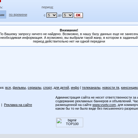
ь:
период:
по времени
лам
с
до
Внимание!
По Вашему запросу ничего не найдено. Возможно, в нашу базу данных еще не занесен
необходимая информация. А возможно, вы выбрали такой жанр, в котором в заданный
период действительно нет ни одной передачи
ма:
вся
,
фильмы
,
сериалы
,
спорт
,
для детей
,
инфо
|
телеканалы
,
новости тв
,
киноэнцик
Администрация сайта не несет ответственности за 
содержание рекламных баннеров и объявлений. Ча
|
Реклама на сайте
размещенной на сайте
www.vsetv.com
, для коммер
каком бы то ни было виде без письменного разреш