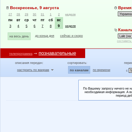
Воскресенье, 9 августа
Время:
27
28
29
30
31
1
2
неделя
пн
вт
ср
чт
пт
сб
вс
9
3
4
5
6
7
8
неделя
Каналы:
до конца дня
сейчас и скоро
на весь день
составить
познавательные
телепрограмма
описания передач:
сортировать:
пери
настроить по жанрам
по времени
по каналам
с
По Вашему запросу ничего не н
необходимая информация. А во
период де