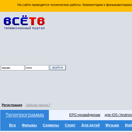
На сайте проводятся технические работы. Комментарии к фильмам/сериал
Регистрация
Забыли пароль?
Телепрограмма
EPG провайдерам
для iOS / Androi
Все
Фильмы
Сериалы
Спорт
Для детей
Музыка
Ин