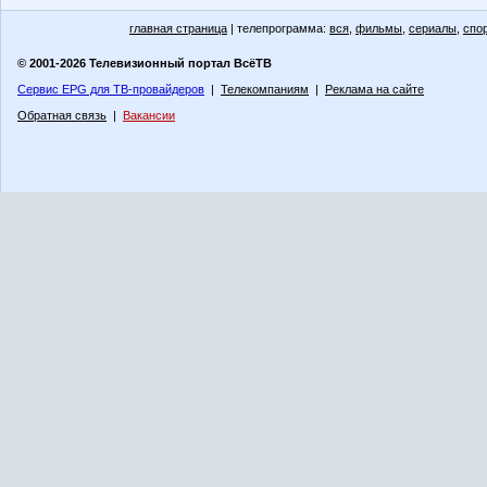
главная страница
| телепрограмма:
вся
,
фильмы
,
сериалы
,
спо
© 2001-2026 Телевизионный портал ВсёТВ
Сервис EPG для ТВ-провайдеров
|
Телекомпаниям
|
Реклама на сайте
Обратная связь
|
Вакансии