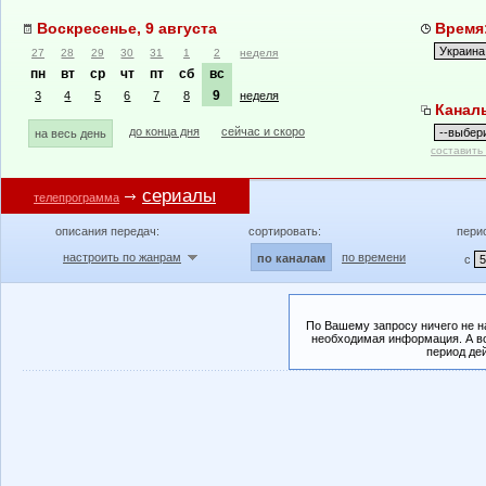
Воскресенье, 9 августа
Время:
27
28
29
30
31
1
2
неделя
пн
вт
ср
чт
пт
сб
вс
9
3
4
5
6
7
8
неделя
Канал
до конца дня
сейчас и скоро
на весь день
составить
сериалы
телепрограмма
описания передач:
сортировать:
пери
настроить по жанрам
по времени
по каналам
с
По Вашему запросу ничего не н
необходимая информация. А во
период де