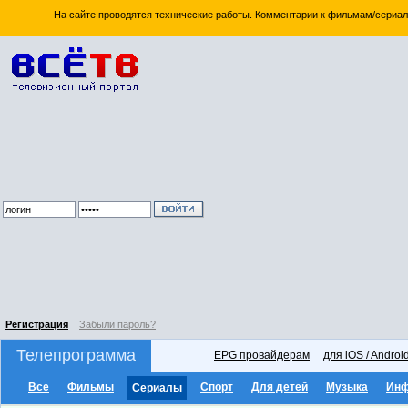
На сайте проводятся технические работы. Комментарии к фильмам/сериал
Регистрация
Забыли пароль?
Телепрограмма
EPG провайдерам
для iOS / Androi
Все
Фильмы
Спорт
Для детей
Музыка
Ин
Сериалы