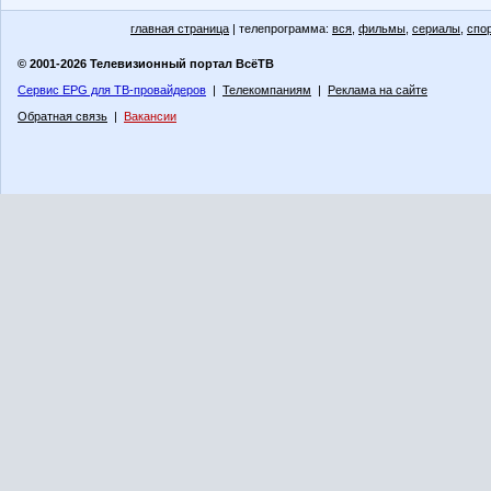
главная страница
| телепрограмма:
вся
,
фильмы
,
сериалы
,
спо
© 2001-2026 Телевизионный портал ВсёТВ
Сервис EPG для ТВ-провайдеров
|
Телекомпаниям
|
Реклама на сайте
Обратная связь
|
Вакансии