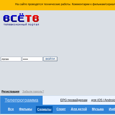
На сайте проводятся технические работы. Комментарии к фильмам/сериал
Регистрация
Забыли пароль?
Телепрограмма
EPG провайдерам
для iOS / Androi
Все
Фильмы
Спорт
Для детей
Музыка
Ин
Сериалы