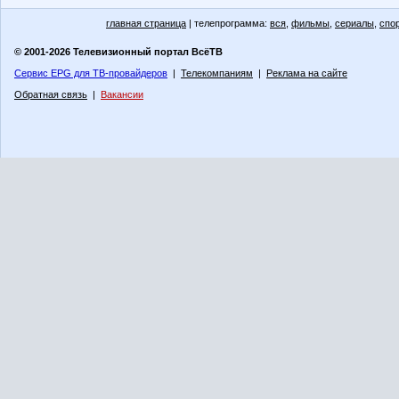
главная страница
| телепрограмма:
вся
,
фильмы
,
сериалы
,
спо
© 2001-2026 Телевизионный портал ВсёТВ
Сервис EPG для ТВ-провайдеров
|
Телекомпаниям
|
Реклама на сайте
Обратная связь
|
Вакансии