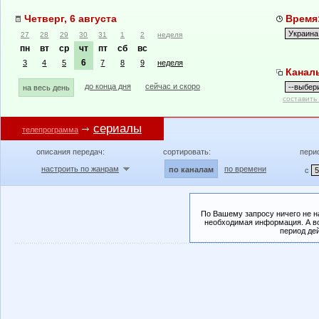
Четверг, 6 августа
Время:
27
28
29
30
31
1
2
неделя
пн
вт
ср
чт
пт
сб
вс
6
3
4
5
7
8
9
неделя
Канал
до конца дня
сейчас и скоро
на весь день
составить
сериалы
телепрограмма
описания передач:
сортировать:
пери
настроить по жанрам
по времени
по каналам
с
По Вашему запросу ничего не н
необходимая информация. А во
период де