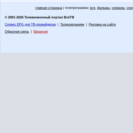
главная страница
| телепрограмма:
вся
,
фильмы
,
сериалы
,
спо
© 2001-2026 Телевизионный портал ВсёТВ
Сервис EPG для ТВ-провайдеров
|
Телекомпаниям
|
Реклама на сайте
Обратная связь
|
Вакансии