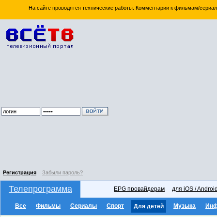
На сайте проводятся технические работы. Комментарии к фильмам/сериал
Регистрация
Забыли пароль?
Телепрограмма
EPG провайдерам
для iOS / Androi
Все
Фильмы
Сериалы
Спорт
Музыка
Ин
Для детей