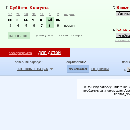
Суббота, 8 августа
Время:
27
28
29
30
31
1
2
неделя
пн
вт
ср
чт
пт
сб
вс
8
3
4
5
6
7
9
неделя
Канал
до конца дня
сейчас и скоро
на весь день
составить
для детей
телепрограмма
описания передач:
сортировать:
пери
настроить по жанрам
по времени
по каналам
с
По Вашему запросу ничего не н
необходимая информация. А во
период де