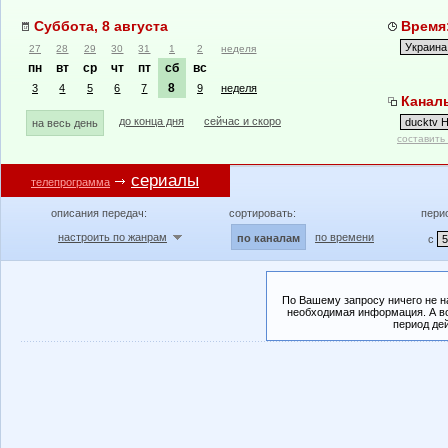
Суббота, 8 августа
Время:
27
28
29
30
31
1
2
неделя
пн
вт
ср
чт
пт
сб
вс
8
3
4
5
6
7
9
неделя
Каналы
до конца дня
сейчас и скоро
на весь день
составить
сериалы
телепрограмма
описания передач:
сортировать:
пери
настроить по жанрам
по времени
по каналам
с
По Вашему запросу ничего не н
необходимая информация. А во
период де