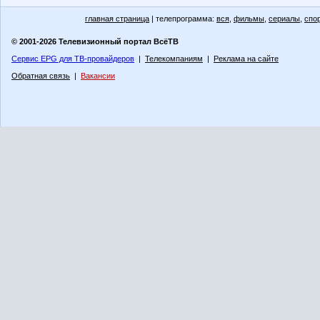
главная страница
| телепрограмма:
вся
,
фильмы
,
сериалы
,
спо
© 2001-2026 Телевизионный портал ВсёТВ
Сервис EPG для ТВ-провайдеров
|
Телекомпаниям
|
Реклама на сайте
Обратная связь
|
Вакансии