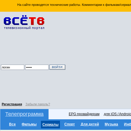
На сайте проводятся технические работы. Комментарии к фильмам/сериал
Регистрация
Забыли пароль?
Телепрограмма
EPG провайдерам
для iOS / Androi
Все
Фильмы
Спорт
Для детей
Музыка
Ин
Сериалы