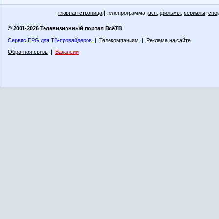
главная страница
| телепрограмма:
вся
,
фильмы
,
сериалы
,
спо
© 2001-2026 Телевизионный портал ВсёТВ
Сервис EPG для ТВ-провайдеров
|
Телекомпаниям
|
Реклама на сайте
Обратная связь
|
Вакансии