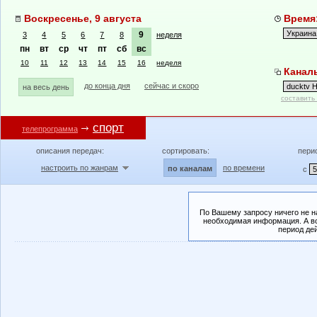
Воскресенье, 9 августа
Время:
9
3
4
5
6
7
8
неделя
пн
вт
ср
чт
пт
сб
вс
10
11
12
13
14
15
16
неделя
Каналы
до конца дня
сейчас и скоро
на весь день
составить
спорт
телепрограмма
описания передач:
сортировать:
пери
настроить по жанрам
по времени
по каналам
с
По Вашему запросу ничего не н
необходимая информация. А во
период де