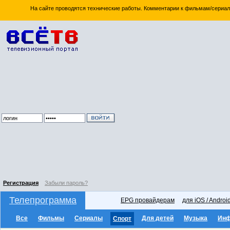
На сайте проводятся технические работы. Комментарии к фильмам/сериал
Регистрация
Забыли пароль?
Телепрограмма
EPG провайдерам
для iOS / Androi
Все
Фильмы
Сериалы
Для детей
Музыка
Ин
Спорт