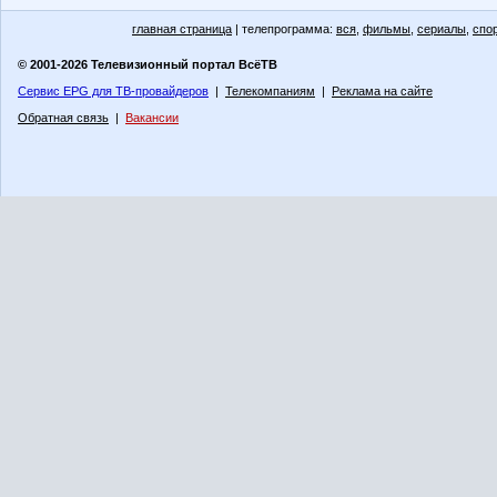
главная страница
| телепрограмма:
вся
,
фильмы
,
сериалы
,
спо
© 2001-2026 Телевизионный портал ВсёТВ
Сервис EPG для ТВ-провайдеров
|
Телекомпаниям
|
Реклама на сайте
Обратная связь
|
Вакансии