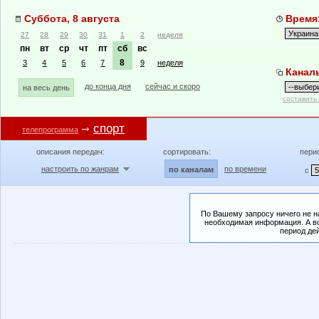
Суббота, 8 августа
Время:
27
28
29
30
31
1
2
неделя
пн
вт
ср
чт
пт
сб
вс
8
3
4
5
6
7
9
неделя
Канал
до конца дня
сейчас и скоро
на весь день
составить
спорт
телепрограмма
описания передач:
сортировать:
пери
настроить по жанрам
по времени
по каналам
с
По Вашему запросу ничего не н
необходимая информация. А во
период де