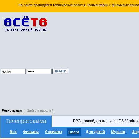
На сайте проводятся технические работы. Комментарии к фильмам/сериал
Регистрация
Забыли пароль?
Телепрограмма
EPG провайдерам
для iOS / Androi
Все
Фильмы
Сериалы
Для детей
Музыка
Ин
Спорт