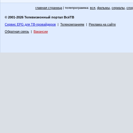
главная страница
| телепрограмма:
вся
,
фильмы
,
сериалы
,
спо
© 2001-2026 Телевизионный портал ВсёТВ
Сервис EPG для ТВ-провайдеров
|
Телекомпаниям
|
Реклама на сайте
Обратная связь
|
Вакансии