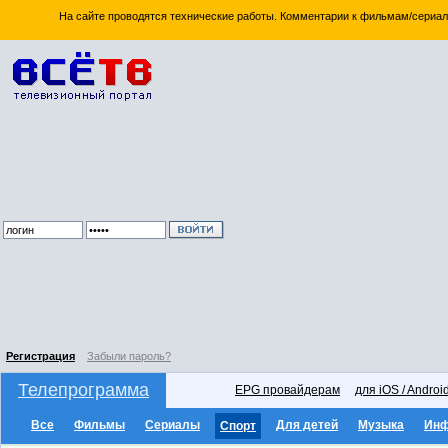
На сайте проводятся технические работы. Комментарии к фильмам/сериал
Регистрация
Забыли пароль?
Телепрограмма
EPG провайдерам
для iOS / Androi
Все
Фильмы
Сериалы
Для детей
Музыка
Ин
Спорт