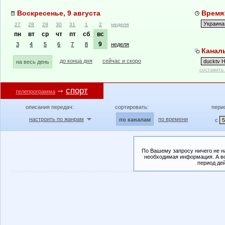
Воскресенье, 9 августа
Время:
27
28
29
30
31
1
2
неделя
пн
вт
ср
чт
пт
сб
вс
9
3
4
5
6
7
8
неделя
Каналы
до конца дня
сейчас и скоро
на весь день
составить
спорт
телепрограмма
описания передач:
сортировать:
пери
настроить по жанрам
по времени
по каналам
с
По Вашему запросу ничего не н
необходимая информация. А во
период де