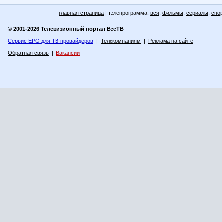
главная страница
| телепрограмма:
вся
,
фильмы
,
сериалы
,
спо
© 2001-2026 Телевизионный портал ВсёТВ
Сервис EPG для ТВ-провайдеров
|
Телекомпаниям
|
Реклама на сайте
Обратная связь
|
Вакансии