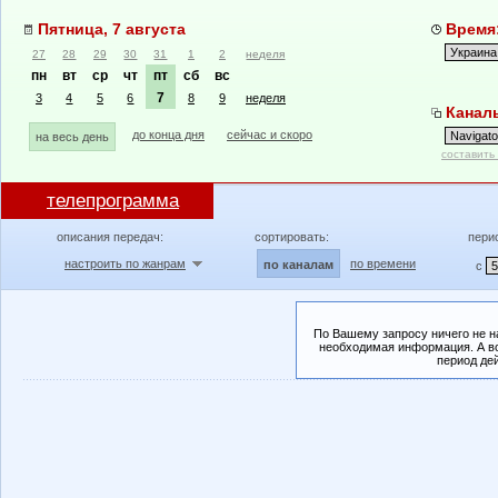
Пятница, 7 августа
Время:
27
28
29
30
31
1
2
неделя
пн
вт
ср
чт
пт
сб
вс
7
3
4
5
6
8
9
неделя
Каналы
до конца дня
сейчас и скоро
на весь день
составить
телепрограмма
описания передач:
сортировать:
пери
настроить по жанрам
по времени
по каналам
с
По Вашему запросу ничего не н
необходимая информация. А во
период де