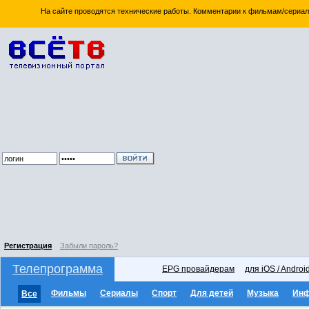
На сайте проводятся технические работы. Комментарии к фильмам/сериал
Регистрация
Забыли пароль?
Телепрограмма
EPG провайдерам
для iOS / Androi
Фильмы
Сериалы
Спорт
Для детей
Музыка
Ин
Все