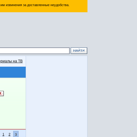
им извинения за доставленные неудобства.
риалы на ТВ
1
2
3