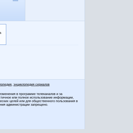
а
лопедия
,
энциклопедия сериалов
изменения в программе телеканалов и за
стичное или полное использование информации,
ческих целей или для общественного пользования в
ения администрации запрещено.