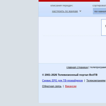
описания передач:
сортироват
настроить по жанрам
по кана
главная страница
| телепрограм
© 2001-2026 Телевизионный портал ВсёТВ
Сервис EPG для ТВ-провайдеров
|
Телекомпаниям
Обратная связь
|
Вакансии