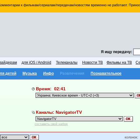
 Комментарии к фильмам/сериалам/передачам/новостям временно не работают. Принос
Я ищу передачу:
вайдерам
для iOS / Android
Телеканалы
Новости ТВ
Фильмы на ТВ
Се
ля детей
Музыка
Инфо
Развлечения
Познавательное
Время: 02:41
Каналы: NavigatorTV
составить свой набор
колонок: