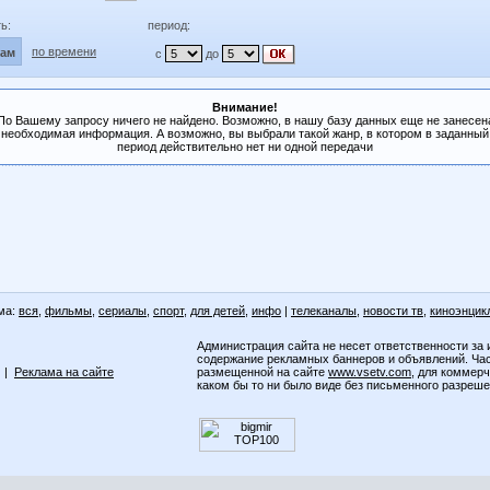
ь:
период:
по времени
лам
с
до
Внимание!
По Вашему запросу ничего не найдено. Возможно, в нашу базу данных еще не занесен
необходимая информация. А возможно, вы выбрали такой жанр, в котором в заданный
период действительно нет ни одной передачи
ма:
вся
,
фильмы
,
сериалы
,
спорт
,
для детей
,
инфо
|
телеканалы
,
новости тв
,
киноэнцик
Администрация сайта не несет ответственности за 
содержание рекламных баннеров и объявлений. Ча
|
Реклама на сайте
размещенной на сайте
www.vsetv.com
, для коммер
каком бы то ни было виде без письменного разреш