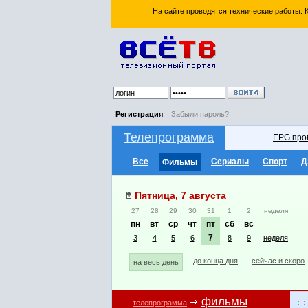
На сайте проводятся технические работы.
Регистрация
Забыли пароль?
Телепрограмма
EPG про
Все
Сериалы
Спорт
Д
Фильмы
Пятница, 7 августа
27
28
29
30
31
1
2
неделя
пн
вт
ср
чт
пт
сб
вс
7
3
4
5
6
8
9
неделя
до конца дня
сейчас и скоро
на весь день
фильмы
телепрограмма