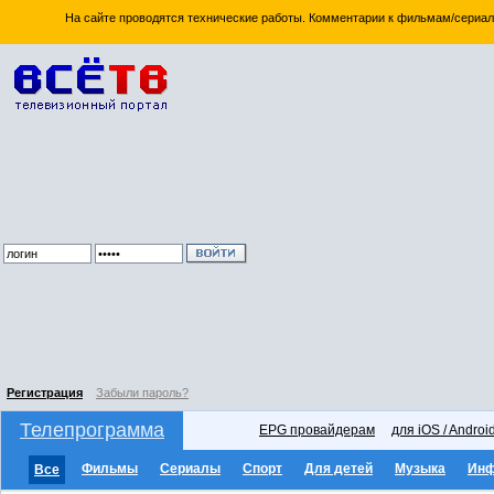
На сайте проводятся технические работы. Комментарии к фильмам/сериал
Регистрация
Забыли пароль?
Телепрограмма
EPG провайдерам
для iOS / Androi
Фильмы
Сериалы
Спорт
Для детей
Музыка
Ин
Все