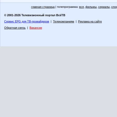
главная страница
| телепрограмма:
вся
,
фильмы
,
сериалы
,
спо
© 2001-2026 Телевизионный портал ВсёТВ
Сервис EPG для ТВ-провайдеров
|
Телекомпаниям
|
Реклама на сайте
Обратная связь
|
Вакансии