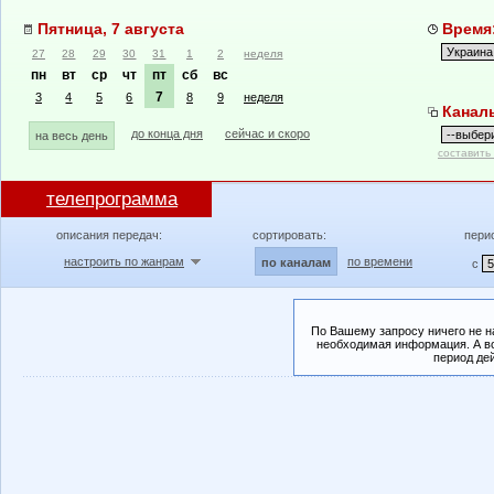
Пятница, 7 августа
Время:
27
28
29
30
31
1
2
неделя
пн
вт
ср
чт
пт
сб
вс
7
3
4
5
6
8
9
неделя
Канал
до конца дня
сейчас и скоро
на весь день
составить
телепрограмма
описания передач:
сортировать:
пери
настроить по жанрам
по времени
по каналам
с
По Вашему запросу ничего не н
необходимая информация. А во
период де