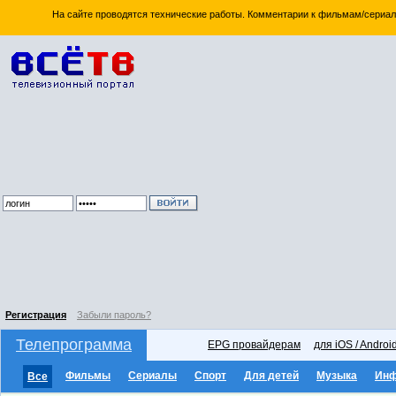
На сайте проводятся технические работы. Комментарии к фильмам/сериал
Регистрация
Забыли пароль?
Телепрограмма
EPG провайдерам
для iOS / Androi
Фильмы
Сериалы
Спорт
Для детей
Музыка
Ин
Все