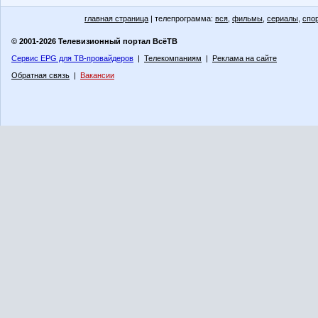
главная страница
| телепрограмма:
вся
,
фильмы
,
сериалы
,
спо
© 2001-2026 Телевизионный портал ВсёТВ
Сервис EPG для ТВ-провайдеров
|
Телекомпаниям
|
Реклама на сайте
Обратная связь
|
Вакансии