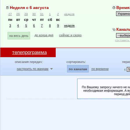
Неделя с 6 августа
Время:
27
28
29
30
31
1
2
неделя
пн
вт
ср
чт
пт
сб
вс
3
4
5
6
7
8
9
неделя
Канал
до конца дня
сейчас и скоро
на весь день
составить
телепрограмма
описания передач:
сортировать:
пери
настроить по жанрам
по времени
по каналам
с
По Вашему запросу ничего не н
необходимая информация. А во
период де