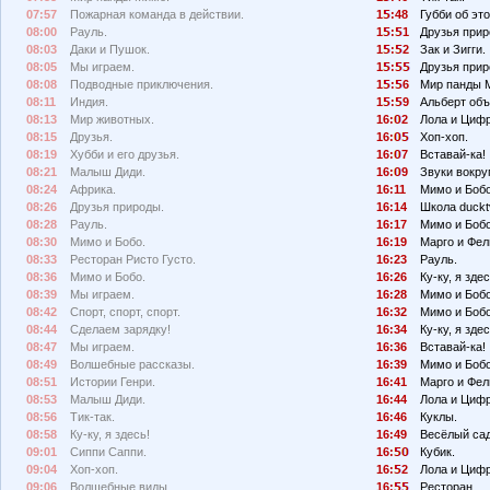
07:57
Пожарная команда в действии.
1
:48
Губби об эт
08:00
Рауль.
1
:
1
Друзья прир
08:03
Даки и Пушок.
1
:
2
Зак и Зигги.
08:05
Мы играем.
1
:
Друзья прир
08:08
Подводные приключения.
1
:
6
Мир панды 
08:11
Индия.
1
:
9
Альберт объ
08:13
Мир животных.
16:
2
Лола и Циф
08:15
Друзья.
16:
Хоп-хоп.
08:19
Хубби и его друзья.
16:
7
Вставай-ка!
08:21
Малыш Диди.
16:
9
Звуки вокруг
08:24
Африка.
16:11
Мимо и Бобо
08:26
Друзья природы.
16:14
Школа duckt
08:28
Рауль.
16:17
Мимо и Бобо
08:30
Мимо и Бобо.
16:19
Марго и Фел
08:33
Ресторан Ристо Густо.
16:23
Рауль.
08:36
Мимо и Бобо.
16:26
Ку-ку, я здес
08:39
Мы играем.
16:28
Мимо и Боб
08:42
Спорт, спорт, спорт.
16:32
Мимо и Бобо
08:44
Сделаем зарядку!
16:34
Ку-ку, я здес
08:47
Мы играем.
16:36
Вставай-ка!
08:49
Волшебные рассказы.
16:39
Мимо и Бобо
08:51
Истории Генри.
16:41
Марго и Фел
08:53
Малыш Диди.
16:44
Лола и Циф
08:56
Тик-так.
16:46
Куклы.
08:58
Ку-ку, я здесь!
16:49
Весёлый сад
09:01
Сиппи Саппи.
16:
Кубик.
09:04
Хоп-хоп.
16:
2
Лола и Циф
09:06
Волшебные виды.
16:
Ресторан.