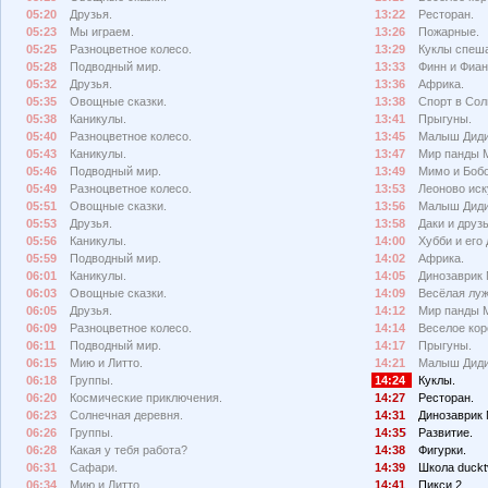
05:20
Друзья.
13:22
Ресторан.
05:23
Мы играем.
13:26
Пожарные.
05:25
Разноцветное колесо.
13:29
Куклы спеш
05:28
Подводный мир.
13:33
Финн и Фиан
05:32
Друзья.
13:36
Африка.
05:35
Овощные сказки.
13:38
Спорт в Сол
05:38
Каникулы.
13:41
Прыгуны.
05:40
Разноцветное колесо.
13:45
Малыш Диди
05:43
Каникулы.
13:47
Мир панды 
05:46
Подводный мир.
13:49
Мимо и Боб
05:49
Разноцветное колесо.
13:53
Леоново иск
05:51
Овощные сказки.
13:56
Малыш Диди
05:53
Друзья.
13:58
Даки и друзь
05:56
Каникулы.
14:00
Хубби и его 
05:59
Подводный мир.
14:02
Африка.
06:01
Каникулы.
14:05
Динозаврик 
06:03
Овощные сказки.
14:09
Весёлая луж
06:05
Друзья.
14:12
Мир панды 
06:09
Разноцветное колесо.
14:14
Веселое кор
06:11
Подводный мир.
14:17
Прыгуны.
06:15
Мию и Литто.
14:21
Малыш Диди
06:18
Группы.
14:24
Куклы.
06:20
Космические приключения.
14:27
Ресторан.
06:23
Солнечная деревня.
14:31
Динозаврик 
06:26
Группы.
14:3
Развитие.
06:28
Какая у тебя работа?
14:38
Фигурки.
06:31
Сафари.
14:39
Школа duckt
06:34
Мию и Литто.
14:41
Пикси 2.