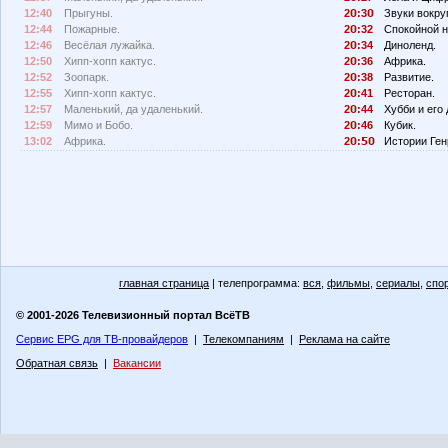
12:40
Прыгуны.
2
:3
Звуки вокруг
12:44
Пожарные.
2
:32
Спокойной н
12:46
Весёлая лужайка.
2
:34
Диноленд.
12:50
Хипп-хопп кактус.
2
:36
Африка.
12:52
Зоопарк.
2
:38
Развитие.
12:55
Хипп-хопп кактус.
2
:41
Ресторан.
12:57
Маленький, да удаленький.
2
:44
Хубби и его 
12:59
Мимо и Бобо.
2
:46
Кубик.
13:02
Африка.
2
:
Истории Ген
главная страница
| телепрограмма:
вся
,
фильмы
,
сериалы
,
спо
© 2001-2026 Телевизионный портал ВсёТВ
Сервис EPG для ТВ-провайдеров
|
Телекомпаниям
|
Реклама на сайте
Обратная связь
|
Вакансии