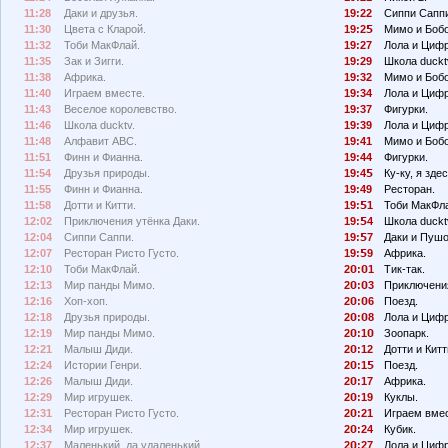
11:28
Даки и друзья.
19:22
Сиппи Сапп
11:30
Цвета с Кларой.
19:2
Мимо и Бобо
11:32
Тоби МакФлай.
19:27
Лола и Циф
11:35
Зак и Зигги.
19:29
Школа duckt
11:38
Африка.
19:32
Мимо и Бобо
11:40
Играем вместе.
19:34
Лола и Циф
11:43
Веселое королевство.
19:37
Фигурки.
11:46
Школа ducktv.
19:39
Лола и Циф
11:48
Алфавит АВС.
19:41
Мимо и Бобо
11:51
Финн и Фианна.
19:44
Фигурки.
11:54
Друзья природы.
19:4
Ку-ку, я здес
11:55
Финн и Фианна.
19:49
Ресторан.
11:58
Дотти и Китти.
19:
1
Тоби МакФл
12:02
Приключения утёнка Даки.
19:
4
Школа duckt
12:04
Сиппи Саппи.
19:
7
Даки и Пушо
12:07
Ресторан Ристо Густо.
19:
9
Африка.
12:10
Тоби МакФлай.
2
:
1
Тик-так.
12:13
Мир панды Мимо.
2
:
3
Приключения
12:16
Хоп-хоп.
2
:
6
Поезд.
12:18
Друзья природы.
2
:
8
Лола и Циф
12:19
Мир панды Мимо.
2
:1
Зоопарк.
12:21
Малыш Диди.
2
:12
Дотти и Китт
12:24
Истории Генри.
2
:1
Поезд.
12:26
Малыш Диди.
2
:17
Африка.
12:29
Мир игрушек.
2
:19
Куклы.
12:31
Ресторан Ристо Густо.
2
:21
Играем вмес
12:34
Мир игрушек.
2
:24
Кубик.
12:37
Маленький, да удаленький.
2
:27
Лола и Циф