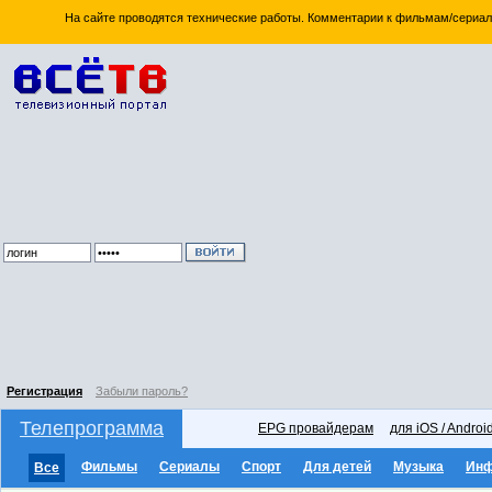
На сайте проводятся технические работы. Комментарии к фильмам/сериал
Регистрация
Забыли пароль?
Телепрограмма
EPG провайдерам
для iOS / Androi
Фильмы
Сериалы
Спорт
Для детей
Музыка
Ин
Все