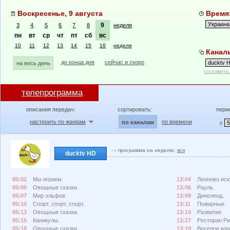
Воскресенье, 9 августа
Время:
9
3
4
5
6
7
8
неделя
пн
вт
ср
чт
пт
сб
вс
10
11
12
13
14
15
16
неделя
Каналы
до конца дня
сейчас и скоро
на весь день
составить
телепрограмма
описания передач:
сортировать:
пери
настроить по жанрам
по времени
по каналам
с
программа на неделю:
вся
ducktv HD
05:02
Мы играем.
13:04
Леоново иск
05:05
Овощные сказки.
13:06
Рауль.
05:07
Мир эльфов.
13:09
Диноленд.
05:10
Спорт, спорт, спорт.
13:11
Пожарные.
05:13
Овощные сказки.
13:14
Развитие.
05:15
Каникулы.
13:17
Ресторан Ри
05:18
Овощные сказки.
13:19
Веселое кор