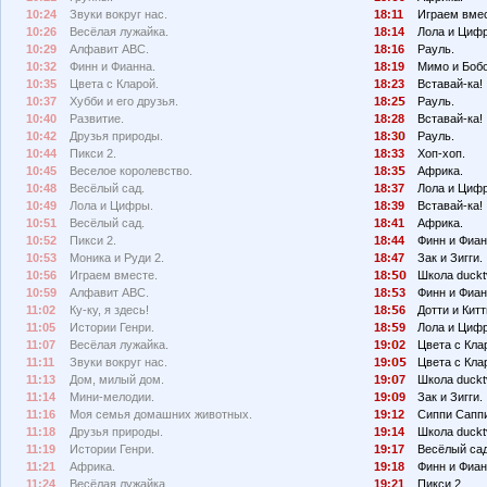
10:24
Звуки вокруг нас.
18:11
Играем вмес
10:26
Весёлая лужайка.
18:14
Лола и Циф
10:29
Алфавит АВС.
18:16
Рауль.
10:32
Финн и Фианна.
18:19
Мимо и Боб
10:35
Цвета с Кларой.
18:23
Вставай-ка!
10:37
Хубби и его друзья.
18:2
Рауль.
10:40
Развитие.
18:28
Вставай-ка!
10:42
Друзья природы.
18:3
Рауль.
10:44
Пикси 2.
18:33
Хоп-хоп.
10:45
Веселое королевство.
18:3
Африка.
10:48
Весёлый сад.
18:37
Лола и Циф
10:49
Лола и Цифры.
18:39
Вставай-ка!
10:51
Весёлый сад.
18:41
Африка.
10:52
Пикси 2.
18:44
Финн и Фиан
10:53
Моника и Руди 2.
18:47
Зак и Зигги.
10:56
Играем вместе.
18:
Школа duckt
10:59
Алфавит АВС.
18:
3
Финн и Фиан
11:02
Ку-ку, я здесь!
18:
6
Дотти и Китт
11:05
Истории Генри.
18:
9
Лола и Циф
11:07
Весёлая лужайка.
19:
2
Цвета с Кла
11:11
Звуки вокруг нас.
19:
Цвета с Кла
11:13
Дом, милый дом.
19:
7
Школа duckt
11:14
Мини-мелодии.
19:
9
Зак и Зигги.
11:16
Моя семья домашних животных.
19:12
Сиппи Сапп
11:18
Друзья природы.
19:14
Школа duckt
11:19
Истории Генри.
19:17
Весёлый сад
11:21
Африка.
19:18
Финн и Фиан
11:24
Весёлая лужайка.
19:21
Пикси 2.