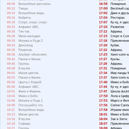
09:09
Волшебные рассказы.
16:
8
Пожарные.
09:12
Танцы.
17:
Весёлый сад
09:14
Волшебные виды.
17:
2
Даки и друзь
09:16
Бобрята.
17:
4
Ресторан.
09:19
Спорт, спорт, спорт.
17:
7
Ку-ку, я здес
09:23
Алфавит АВС.
17:1
Развитие.
09:26
Тик-так.
17:12
Африка.
09:28
Мини-мелодии.
17:1
Спорт в Сол
09:30
Моника и Руди 2.
17:18
Приключения
09:33
Диноленд.
17:2
Кубик.
09:35
Развитие.
17:22
Африка.
09:38
Альберт объясняет.
17:2
Хипп-хопп к
09:42
Панни и Фанни.
17:27
Куклы.
09:46
Группы.
17:29
Африка.
09:48
В музее.
17:31
Пожарные.
09:50
Магия цветов.
17:34
Мир панды 
09:53
Панни и Фанни.
17:37
Хипп-хопп к
09:56
Цвета с Кларой.
17:4
Мимо и Боб
09:58
Алфавит АВС.
17:44
Ку-ку, я здес
10:01
Финн и Фианна.
17:47
Школа duckt
10:04
Мимо и Бобо.
17:
Лола и Циф
10:06
Моника и Руди 2.
17:
3
Марго и Фел
10:09
Послушайте это.
17:
6
Сиппи Сапп
10:11
Волшебные виды.
17:
8
Играем вмес
10:13
Магия цветов.
18:
1
Мимо и Бобо
10:16
В музее.
18:
4
Зак и Зигги.
10:19
Сафари.
18:
7
Приключения
10:21
Группы.
18:
9
Африка.