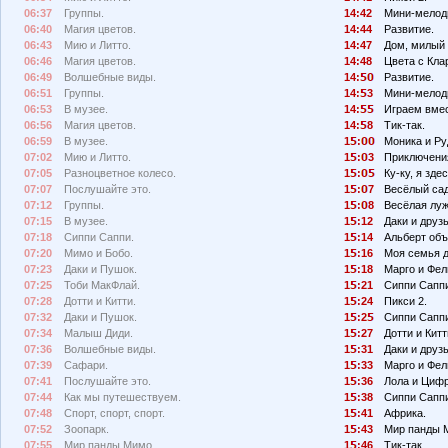
06:37
Группы.
14:42
Мини-мелод
06:40
Магия цветов.
14:44
Развитие.
06:43
Мию и Литто.
14:47
Дом, милый 
06:46
Магия цветов.
14:48
Цвета с Кла
06:49
Волшебные виды.
14:
Развитие.
06:51
Группы.
14:
3
Мини-мелод
06:53
В музее.
14:
Играем вмес
06:56
Магия цветов.
14:
8
Тик-так.
06:59
В музее.
1
:
Моника и Ру
07:02
Мию и Литто.
1
:
3
Приключения
07:05
Разноцветное колесо.
1
:
Ку-ку, я здес
07:07
Послушайте это.
1
:
7
Весёлый сад
07:12
Группы.
1
:
8
Весёлая луж
07:15
В музее.
1
:12
Даки и друзь
07:18
Сиппи Саппи.
1
:14
Альберт объ
07:20
Мимо и Бобо.
1
:16
Моя семья 
07:23
Даки и Пушок.
1
:18
Марго и Фел
07:25
Тоби МакФлай.
1
:21
Сиппи Сапп
07:28
Дотти и Китти.
1
:24
Пикси 2.
07:32
Даки и Пушок.
1
:2
Сиппи Сапп
07:34
Малыш Диди.
1
:27
Дотти и Китт
07:36
Волшебные виды.
1
:31
Даки и друзь
07:39
Сафари.
1
:33
Марго и Фел
07:41
Послушайте это.
1
:36
Лола и Циф
07:44
Как мы путешествуем.
1
:38
Сиппи Сапп
07:48
Спорт, спорт, спорт.
1
:41
Африка.
07:52
Зоопарк.
1
:43
Мир панды 
07:55
Мир панды Мимо.
1
:46
Тик-так.