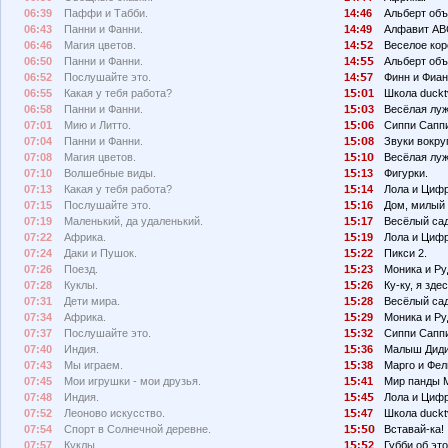
06:39
Паффи и Табби.
14:46
Альберт объ
06:43
Панни и Фанни.
14:49
Алфавит АВ
06:46
Магия цветов.
14:
2
Веселое кор
06:50
Панни и Фанни.
14:
Альберт объ
06:52
Послушайте это.
14:
7
Финн и Фиан
06:55
Какая у тебя работа?
1
:
1
Школа duckt
06:58
Панни и Фанни.
1
:
3
Весёлая луж
07:01
Мию и Литто.
1
:
6
Сиппи Сапп
07:04
Панни и Фанни.
1
:
8
Звуки вокруг
07:08
Магия цветов.
1
:1
Весёлая луж
07:10
Волшебные виды.
1
:13
Фигурки.
07:13
Какая у тебя работа?
1
:14
Лола и Циф
07:15
Послушайте это.
1
:16
Дом, милый 
07:19
Маленький, да удаленький.
1
:17
Весёлый сад
07:22
Африка.
1
:19
Лола и Циф
07:24
Даки и Пушок.
1
:22
Пикси 2.
07:26
Поезд.
1
:23
Моника и Ру
07:28
Куклы.
1
:26
Ку-ку, я здес
07:31
Дети мира.
1
:28
Весёлый сад
07:34
Африка.
1
:29
Моника и Ру
07:37
Послушайте это.
1
:32
Сиппи Сапп
07:40
Индия.
1
:36
Малыш Диди
07:43
Мы играем.
1
:38
Марго и Фел
07:45
Мои игрушки - мои друзья.
1
:41
Мир панды 
07:48
Индия.
1
:4
Лола и Циф
07:52
Леоново искусство.
1
:47
Школа duckt
07:54
Спорт в Солнечной деревне.
1
:
Вставай-ка!
07:57
Куклы.
1
:
2
Губби об эт