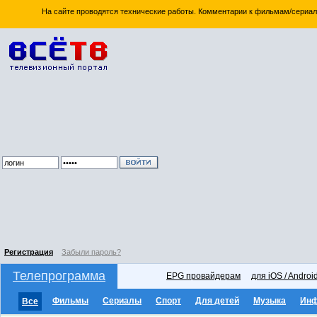
На сайте проводятся технические работы. Комментарии к фильмам/сериал
Регистрация
Забыли пароль?
Телепрограмма
EPG провайдерам
для iOS / Androi
Фильмы
Сериалы
Спорт
Для детей
Музыка
Ин
Все