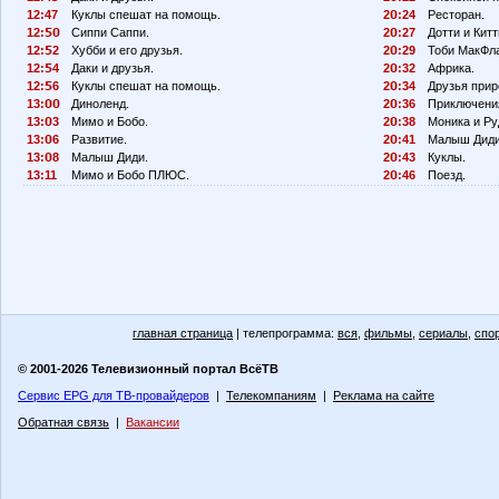
12:47
Куклы спешат на помощь.
2
:24
Ресторан.
12:
Сиппи Саппи.
2
:27
Дотти и Китт
12:
2
Хубби и его друзья.
2
:29
Тоби МакФл
12:
4
Даки и друзья.
2
:32
Африка.
12:
6
Куклы спешат на помощь.
2
:34
Друзья прир
13:
Диноленд.
2
:36
Приключения
13:
3
Мимо и Бобо.
2
:38
Моника и Ру
13:
6
Развитие.
2
:41
Малыш Диди
13:
8
Малыш Диди.
2
:43
Куклы.
13:11
Мимо и Бобо ПЛЮС.
2
:46
Поезд.
главная страница
| телепрограмма:
вся
,
фильмы
,
сериалы
,
спо
© 2001-2026 Телевизионный портал ВсёТВ
Сервис EPG для ТВ-провайдеров
|
Телекомпаниям
|
Реклама на сайте
Обратная связь
|
Вакансии