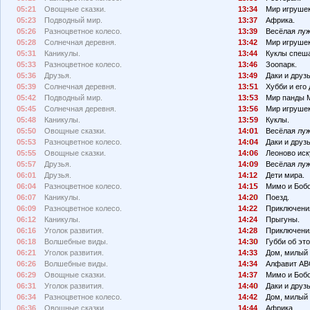
05:21
Овощные сказки.
13:34
Мир игрушек
05:23
Подводный мир.
13:37
Африка.
05:26
Разноцветное колесо.
13:39
Весёлая луж
05:28
Солнечная деревня.
13:42
Мир игрушек
05:31
Каникулы.
13:44
Куклы спеш
05:33
Разноцветное колесо.
13:46
Зоопарк.
05:36
Друзья.
13:49
Даки и друзь
05:39
Солнечная деревня.
13:
1
Хубби и его 
05:42
Подводный мир.
13:
3
Мир панды 
05:45
Солнечная деревня.
13:
6
Мир игрушек
05:48
Каникулы.
13:
9
Куклы.
05:50
Овощные сказки.
14:
1
Весёлая луж
05:53
Разноцветное колесо.
14:
4
Даки и друзь
05:55
Овощные сказки.
14:
6
Леоново иск
05:57
Друзья.
14:
9
Весёлая луж
06:01
Друзья.
14:12
Дети мира.
06:04
Разноцветное колесо.
14:1
Мимо и Боб
06:07
Каникулы.
14:2
Поезд.
06:09
Разноцветное колесо.
14:22
Приключения
06:12
Каникулы.
14:24
Прыгуны.
06:16
Уголок развития.
14:28
Приключения
06:18
Волшебные виды.
14:3
Губби об эт
06:21
Уголок развития.
14:33
Дом, милый 
06:26
Волшебные виды.
14:34
Алфавит АВ
06:29
Овощные сказки.
14:37
Мимо и Бобо
06:31
Уголок развития.
14:4
Даки и друзь
06:34
Разноцветное колесо.
14:42
Дом, милый 
06:36
Овощные сказки.
14:44
Африка.