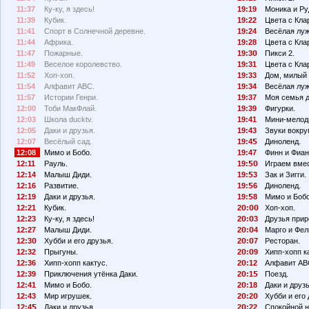
11:37
Ку-ку, я здесь!
19:19
Моника и Ру
11:39
Кубик.
19:22
Цвета с Кла
11:41
Спорт в Солнечной деревне.
19:24
Весёлая луж
11:44
Африка.
19:28
Цвета с Кла
11:47
Пожарные.
19:3
Пикси 2.
11:49
Веселое королевство.
19:31
Цвета с Кла
11:52
Хоп-хоп.
19:33
Дом, милый 
11:54
Алфавит АВС.
19:34
Весёлая луж
11:57
Истории Генри.
19:37
Моя семья 
12:00
Тоби МакФлай.
19:39
Фигурки.
12:03
Школа ducktv.
19:41
Мини-мелод
12:05
Даки и друзья.
19:43
Звуки вокруг
12:07
Весёлый сад.
19:4
Диноленд.
12:08
Мимо и Бобо.
19:47
Финн и Фиан
12:11
Рауль.
19:
Играем вмес
12:14
Малыш Диди.
19:
3
Зак и Зигги.
12:16
Развитие.
19:
6
Диноленд.
12:19
Даки и друзья.
19:
8
Мимо и Бобо
12:21
Кубик.
2
:
Хоп-хоп.
12:23
Ку-ку, я здесь!
2
:
3
Друзья прир
12:27
Малыш Диди.
2
:
4
Марго и Фел
12:3
Хубби и его друзья.
2
:
7
Ресторан.
12:32
Прыгуны.
2
:
9
Хипп-хопп к
12:36
Хипп-хопп кактус.
2
:12
Алфавит АВ
12:39
Приключения утёнка Даки.
2
:1
Поезд.
12:41
Мимо и Бобо.
2
:18
Даки и друзь
12:43
Мир игрушек.
2
:2
Хубби и его 
12:4
Даки и друзья.
2
:22
Спокойной н