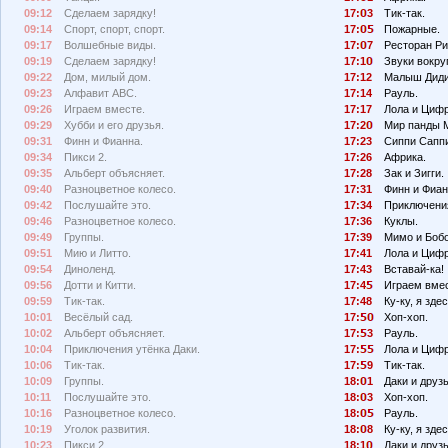
09:12
Сделаем зарядку!
17:
3
Тик-так.
09:14
Спорт, спорт, спорт.
17:
Пожарные.
09:17
Волшебные виды.
17:
7
Ресторан Ри
09:19
Сделаем зарядку!
17:1
Звуки вокруг
09:22
Дом, милый дом.
17:12
Малыш Диди
09:23
Алфавит АВС.
17:14
Рауль.
09:26
Играем вместе.
17:17
Лола и Циф
09:29
Хубби и его друзья.
17:2
Мир панды 
09:31
Финн и Фианна.
17:23
Сиппи Сапп
09:34
Пикси 2.
17:26
Африка.
09:35
Альберт объясняет.
17:28
Зак и Зигги.
09:40
Разноцветное колесо.
17:31
Финн и Фиан
09:42
Послушайте это.
17:34
Приключения
09:46
Разноцветное колесо.
17:36
Куклы.
09:49
Группы.
17:39
Мимо и Бобо
09:51
Мию и Литто.
17:41
Лола и Циф
09:54
Диноленд.
17:43
Вставай-ка!
09:56
Дотти и Китти.
17:4
Играем вмес
09:59
Тик-так.
17:48
Ку-ку, я здес
10:01
Весёлый сад.
17:
Хоп-хоп.
10:02
Альберт объясняет.
17:
3
Рауль.
10:04
Приключения утёнка Даки.
17:
Лола и Циф
10:06
Тик-так.
17:
9
Тик-так.
10:09
Группы.
18:
1
Даки и друзь
10:11
Послушайте это.
18:
3
Хоп-хоп.
10:16
Разноцветное колесо.
18:
Рауль.
10:19
Уголок развития.
18:
8
Ку-ку, я здес
10:23
Пикси 2.
18:1
Даки и друзь