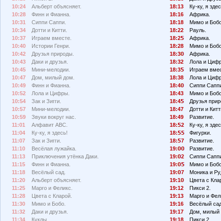
10:24
Альберт объясняет.
18:13
Ку-ку, я здес
10:28
Финн и Фианна.
18:16
Африка.
10:31
Сиппи Саппи.
18:18
Мимо и Боб
10:34
Дотти и Китти.
18:22
Рауль.
10:37
Играем вместе.
18:2
Африка.
10:40
Истории Генри.
18:28
Мимо и Бобо
10:42
Друзья природы.
18:3
Африка.
10:43
Даки и друзья.
18:32
Лола и Циф
10:45
Мини-мелодии.
18:3
Играем вмес
10:47
Дом, милый дом.
18:38
Лола и Циф
10:49
Финн и Фианна.
18:4
Сиппи Сапп
10:52
Лола и Цифры.
18:43
Мимо и Бобо
10:54
Зак и Зигги.
18:4
Друзья прир
10:57
Мини-мелодии.
18:47
Дотти и Китт
10:59
Звуки вокруг нас.
18:49
Развитие.
11:01
Алфавит АВС.
18:
2
Ку-ку, я здес
11:04
Ку-ку, я здесь!
18:
Фигурки.
11:07
Зак и Зигги.
18:
7
Развитие.
11:10
Весёлая лужайка.
19:
Развитие.
11:13
Приключения утёнка Даки.
19:
2
Сиппи Сапп
11:15
Финн и Фианна.
19:
Мимо и Бобо
11:18
Весёлый сад.
19:
7
Моника и Ру
11:20
Альберт объясняет.
19:1
Цвета с Кла
11:25
Марго и Феликс.
19:12
Пикси 2.
11:28
Цвета с Кларой.
19:13
Марго и Фел
11:30
Мимо и Бобо.
19:16
Весёлый сад
11:32
Даки и друзья.
19:17
Дом, милый 
11:34
Куклы.
19:18
Пикси 2.