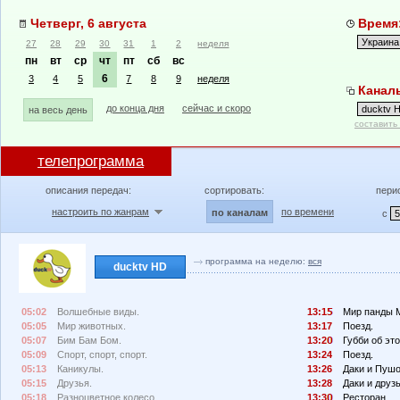
Четверг, 6 августа
Время:
27
28
29
30
31
1
2
неделя
пн
вт
ср
чт
пт
сб
вс
6
3
4
5
7
8
9
неделя
Каналы
до конца дня
сейчас и скоро
на весь день
составить
телепрограмма
описания передач:
сортировать:
пери
настроить по жанрам
по времени
по каналам
с
программа на неделю:
вся
ducktv HD
05:02
Волшебные виды.
13:1
Мир панды 
05:05
Мир животных.
13:17
Поезд.
05:07
Бим Бам Бом.
13:2
Губби об эт
05:09
Спорт, спорт, спорт.
13:24
Поезд.
05:13
Каникулы.
13:26
Даки и Пушо
05:15
Друзья.
13:28
Даки и друзь
05:18
Разноцветное колесо.
13:3
Ресторан.