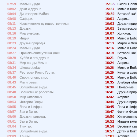
07:59
Малыш Диди.
1
:
Сиппи Сапп
08:02
Даки и друзья.
1
:
7
Мимо и Бобо
08:04
Динозаврик Майло.
1
:
9
Вставай-ка!
08:08
Сафари.
16:
1
Африка.
08:11
Космические путешественники.
16:
3
Друзья прир
08:13
Друзья.
16:
Звуки вокруг
08:16
Мир эльфов.
16:
7
Хоп-хоп.
08:19
Индия.
16:
9
Мимо и Боб
08:23
Друзья природы.
16:13
Марго и Фел
08:24
Малыш Диди.
16:16
Мимо и Бобо
08:27
Приключения утёнка Даки.
16:19
Вставай-ка!
08:29
Хубби и его друзья.
16:21
Рауль.
08:31
Мир панды Мимо.
16:24
Африка.
08:34
Школа ducktv.
16:26
Мимо и Бобо
08:37
Ресторан Ристо Густо.
16:29
Ку-ку, я здес
08:40
Спорт, спорт, спорт.
16:31
Мимо и Боб
08:43
Мы играем.
16:3
Альберт объ
08:45
Волшебные виды.
16:38
Пожарные.
08:48
Волшебные рассказы.
16:41
Друзья прир
08:50
Мир животных.
16:42
Африка.
08:53
Истории Генри.
16:44
Друзья прир
08:55
Лола и Цифры.
16:4
Лола и Циф
08:57
Зак и Зигги.
16:47
Финн и Фиан
09:00
Друзья природы.
16:
Хипп-хопп к
09:01
Зак и Зигги.
16:
2
Играем вмес
09:04
Тик-так.
16:
6
Весёлый сад
09:06
Волшебные виды.
16:
7
Дотти и Китт
09:09
Танцы.
17:
1
Африка.