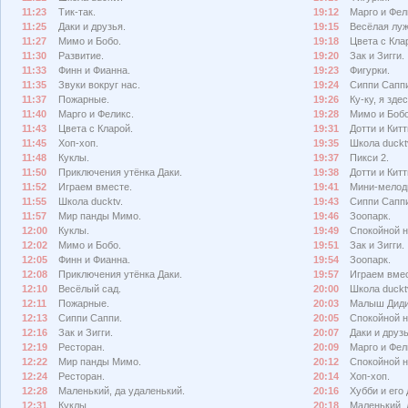
11:23
Тик-так.
19:12
Марго и Фел
11:25
Даки и друзья.
19:15
Весёлая луж
11:27
Мимо и Бобо.
19:18
Цвета с Кла
11:30
Развитие.
19:20
Зак и Зигги.
11:33
Финн и Фианна.
19:23
Фигурки.
11:35
Звуки вокруг нас.
19:24
Сиппи Сапп
11:37
Пожарные.
19:26
Ку-ку, я здес
11:40
Марго и Феликс.
19:28
Мимо и Бобо
11:43
Цвета с Кларой.
19:31
Дотти и Китт
11:45
Хоп-хоп.
19:35
Школа duckt
11:48
Куклы.
19:37
Пикси 2.
11:50
Приключения утёнка Даки.
19:38
Дотти и Китт
11:52
Играем вместе.
19:41
Мини-мелод
11:55
Школа ducktv.
19:43
Сиппи Сапп
11:57
Мир панды Мимо.
19:46
Зоопарк.
12:00
Куклы.
19:49
Спокойной н
12:02
Мимо и Бобо.
19:51
Зак и Зигги.
12:05
Финн и Фианна.
19:54
Зоопарк.
12:08
Приключения утёнка Даки.
19:57
Играем вмес
12:10
Весёлый сад.
20:00
Школа duckt
12:11
Пожарные.
20:03
Малыш Диди
12:13
Сиппи Саппи.
20:05
Спокойной н
12:16
Зак и Зигги.
20:07
Даки и друзь
12:19
Ресторан.
20:09
Марго и Фел
12:22
Мир панды Мимо.
20:12
Спокойной н
12:24
Ресторан.
20:14
Хоп-хоп.
12:28
Маленький, да удаленький.
20:16
Хубби и его 
12:31
Куклы.
20:18
Маленький, 