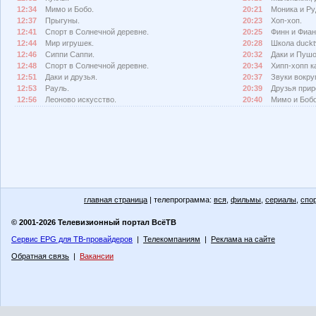
12:34
Мимо и Бобо.
20:21
Моника и Ру
12:37
Прыгуны.
20:23
Хоп-хоп.
12:41
Спорт в Солнечной деревне.
20:25
Финн и Фиан
12:44
Мир игрушек.
20:28
Школа duckt
12:46
Сиппи Саппи.
20:32
Даки и Пушо
12:48
Спорт в Солнечной деревне.
20:34
Хипп-хопп к
12:51
Даки и друзья.
20:37
Звуки вокруг
12:53
Рауль.
20:39
Друзья прир
12:56
Леоново искусство.
20:40
Мимо и Бобо
главная страница
| телепрограмма:
вся
,
фильмы
,
сериалы
,
спо
© 2001-2026 Телевизионный портал ВсёТВ
Сервис EPG для ТВ-провайдеров
|
Телекомпаниям
|
Реклама на сайте
Обратная связь
|
Вакансии