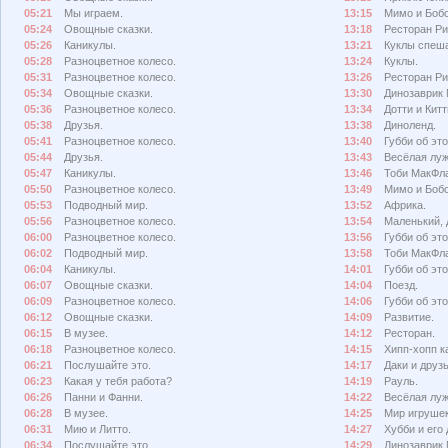
05:21
Мы играем.
13:15
Мимо и Бобо
05:24
Овощные сказки.
13:18
Ресторан Ри
05:26
Каникулы.
13:21
Куклы спеш
05:28
Разноцветное колесо.
13:24
Куклы.
05:31
Разноцветное колесо.
13:26
Ресторан Ри
05:34
Овощные сказки.
13:30
Динозаврик 
05:36
Разноцветное колесо.
13:34
Дотти и Китт
05:38
Друзья.
13:38
Диноленд.
05:41
Разноцветное колесо.
13:40
Губби об эт
05:44
Друзья.
13:43
Весёлая луж
05:47
Каникулы.
13:46
Тоби МакФл
05:50
Разноцветное колесо.
13:49
Мимо и Бобо
05:53
Подводный мир.
13:52
Африка.
05:56
Разноцветное колесо.
13:54
Маленький, 
06:00
Разноцветное колесо.
13:56
Губби об эт
06:02
Подводный мир.
13:58
Тоби МакФл
06:04
Каникулы.
14:01
Губби об эт
06:07
Овощные сказки.
14:04
Поезд.
06:09
Разноцветное колесо.
14:06
Губби об эт
06:12
Овощные сказки.
14:09
Развитие.
06:15
В музее.
14:12
Ресторан.
06:18
Разноцветное колесо.
14:15
Хипп-хопп к
06:21
Послушайте это.
14:17
Даки и друзь
06:23
Какая у тебя работа?
14:19
Рауль.
06:26
Панни и Фанни.
14:22
Весёлая луж
06:28
В музее.
14:25
Мир игрушек
06:31
Мию и Литто.
14:27
Хубби и его 
06:34
Послушайте это.
14:29
Динозаврик 