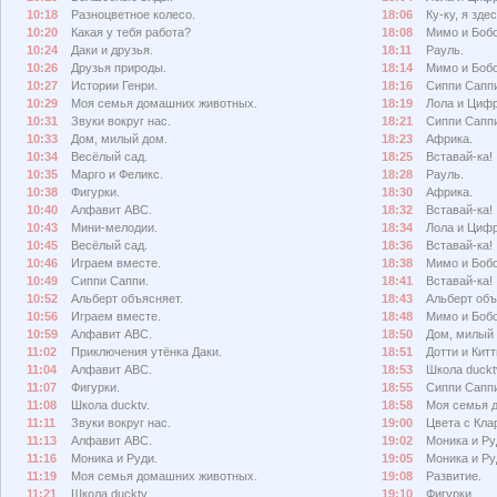
10:18
Разноцветное колесо.
18:06
Ку-ку, я здес
10:20
Какая у тебя работа?
18:08
Мимо и Бобо
10:24
Даки и друзья.
18:11
Рауль.
10:26
Друзья природы.
18:14
Мимо и Бобо
10:27
Истории Генри.
18:16
Сиппи Сапп
10:29
Моя семья домашних животных.
18:19
Лола и Циф
10:31
Звуки вокруг нас.
18:21
Сиппи Сапп
10:33
Дом, милый дом.
18:23
Африка.
10:34
Весёлый сад.
18:25
Вставай-ка!
10:35
Марго и Феликс.
18:28
Рауль.
10:38
Фигурки.
18:30
Африка.
10:40
Алфавит АВС.
18:32
Вставай-ка!
10:43
Мини-мелодии.
18:34
Лола и Циф
10:45
Весёлый сад.
18:36
Вставай-ка!
10:46
Играем вместе.
18:38
Мимо и Бобо
10:49
Сиппи Саппи.
18:41
Вставай-ка!
10:52
Альберт объясняет.
18:43
Альберт объ
10:56
Играем вместе.
18:48
Мимо и Бобо
10:59
Алфавит АВС.
18:50
Дом, милый 
11:02
Приключения утёнка Даки.
18:51
Дотти и Китт
11:04
Алфавит АВС.
18:53
Школа duckt
11:07
Фигурки.
18:55
Сиппи Сапп
11:08
Школа ducktv.
18:58
Моя семья 
11:11
Звуки вокруг нас.
19:00
Цвета с Кла
11:13
Алфавит АВС.
19:02
Моника и Ру
11:16
Моника и Руди.
19:05
Моника и Ру
11:19
Моя семья домашних животных.
19:08
Развитие.
11:21
Школа ducktv.
19:10
Фигурки.