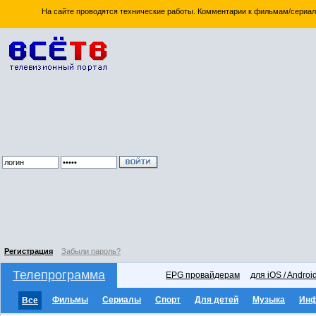
На сайте проводятся технические работы. Комментарии к фильмам/сериал
Регистрация
Забыли пароль?
Телепрограмма
EPG провайдерам
для iOS / Androi
Фильмы
Сериалы
Спорт
Для детей
Музыка
Ин
Все