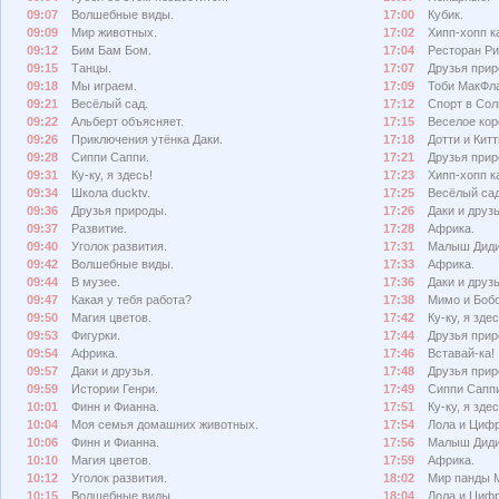
09:07
Волшебные виды.
17:00
Кубик.
09:09
Мир животных.
17:02
Хипп-хопп к
09:12
Бим Бам Бом.
17:04
Ресторан Ри
09:15
Танцы.
17:07
Друзья прир
09:18
Мы играем.
17:09
Тоби МакФл
09:21
Весёлый сад.
17:12
Спорт в Сол
09:22
Альберт объясняет.
17:15
Веселое кор
09:26
Приключения утёнка Даки.
17:18
Дотти и Китт
09:28
Сиппи Саппи.
17:21
Друзья прир
09:31
Ку-ку, я здесь!
17:23
Хипп-хопп к
09:34
Школа ducktv.
17:25
Весёлый сад
09:36
Друзья природы.
17:26
Даки и друзь
09:37
Развитие.
17:28
Африка.
09:40
Уголок развития.
17:31
Малыш Диди
09:42
Волшебные виды.
17:33
Африка.
09:44
В музее.
17:36
Даки и друзь
09:47
Какая у тебя работа?
17:38
Мимо и Боб
09:50
Магия цветов.
17:42
Ку-ку, я здес
09:53
Фигурки.
17:44
Друзья прир
09:54
Африка.
17:46
Вставай-ка!
09:57
Даки и друзья.
17:48
Друзья прир
09:59
Истории Генри.
17:49
Сиппи Сапп
10:01
Финн и Фианна.
17:51
Ку-ку, я здес
10:04
Моя семья домашних животных.
17:54
Лола и Циф
10:06
Финн и Фианна.
17:56
Малыш Диди
10:10
Магия цветов.
17:59
Африка.
10:12
Уголок развития.
18:02
Мир панды 
10:15
Волшебные виды.
18:04
Лола и Циф