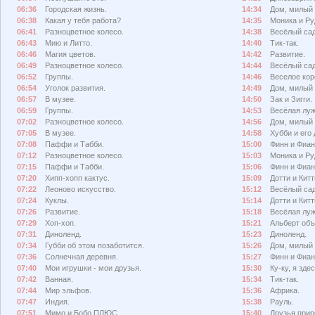
06:36
Городская жизнь.
14:34
Дом, милый 
06:38
Какая у тебя работа?
14:35
Моника и Ру
06:41
Разноцветное колесо.
14:38
Весёлый сад
06:43
Мию и Литто.
14:40
Тик-так.
06:46
Магия цветов.
14:42
Развитие.
06:49
Разноцветное колесо.
14:44
Весёлый сад
06:52
Группы.
14:46
Веселое кор
06:54
Уголок развития.
14:49
Дом, милый 
06:57
В музее.
14:50
Зак и Зигги.
06:59
Группы.
14:53
Весёлая луж
07:02
Разноцветное колесо.
14:56
Дом, милый 
07:05
В музее.
14:58
Хубби и его 
07:08
Паффи и Табби.
15:00
Финн и Фиан
07:12
Разноцветное колесо.
15:03
Моника и Ру
07:15
Паффи и Табби.
15:06
Финн и Фиан
07:20
Хипп-хопп кактус.
15:09
Дотти и Китт
07:22
Леоново искусство.
15:12
Весёлый сад
07:24
Куклы.
15:14
Дотти и Китт
07:26
Развитие.
15:18
Весёлая луж
07:29
Хоп-хоп.
15:21
Альберт объ
07:31
Диноленд.
15:23
Диноленд.
07:34
Губби об этом позаботится.
15:26
Дом, милый 
07:36
Солнечная деревня.
15:27
Финн и Фиан
07:40
Мои игрушки - мои друзья.
15:30
Ку-ку, я здес
07:42
Ванная.
15:34
Тик-так.
07:44
Мир эльфов.
15:36
Африка.
07:47
Индия.
15:38
Рауль.
07:51
Мимо и Бобо ПЛЮС.
15:40
Друзья прир