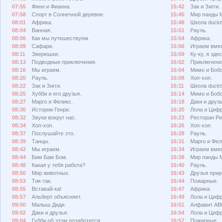
07:55
Финн и Фианна.
15:42
Зак и Зигги.
07:58
Спорт в Солнечной деревне.
15:45
Мир панды 
08:01
Африка.
15:48
Школа duckt
08:04
Ванная.
15:51
Рауль.
08:06
Как мы путешествуем.
15:54
Африка.
08:09
Сафари.
15:56
Играем вмес
08:11
Зверюшки.
15:59
Ку-ку, я здес
08:13
Подводные приключения.
16:02
Приключения
08:16
Мы играем.
16:04
Мимо и Боб
08:20
Рауль.
16:08
Хоп-хоп.
08:22
Зак и Зигги.
16:11
Школа duckt
08:25
Хубби и его друзья.
16:14
Мимо и Боб
08:27
Марго и Феликс.
16:18
Даки и друзь
08:30
Истории Генри.
16:20
Лола и Циф
08:32
Звуки вокруг нас.
16:23
Ресторан Ри
08:34
Хоп-хоп.
16:26
Хоп-хоп.
08:37
Послушайте это.
16:28
Рауль.
08:39
Танцы.
16:31
Марго и Фел
08:42
Мы играем.
16:34
Играем вмес
08:44
Бим Бам Бом.
16:38
Мир панды 
08:48
Какая у тебя работа?
16:40
Рауль.
08:50
Мир животных.
16:43
Друзья прир
08:53
Тик-так.
16:44
Пожарные.
08:55
Вставай-ка!
16:47
Африка.
08:57
Альберт объясняет.
16:49
Лола и Циф
09:00
Малыш Диди.
16:51
Алфавит АВ
09:02
Даки и друзья.
16:54
Лола и Циф
09:04
Губби об этом позаботится.
16:57
Пожарные.