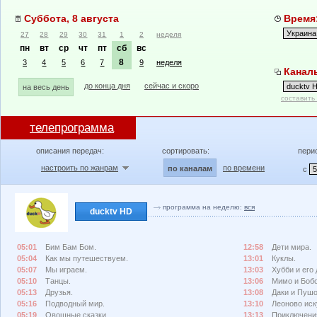
Суббота, 8 августа
Время:
27
28
29
30
31
1
2
неделя
пн
вт
ср
чт
пт
сб
вс
8
3
4
5
6
7
9
неделя
Каналы
до конца дня
сейчас и скоро
на весь день
составить
телепрограмма
описания передач:
сортировать:
пери
настроить по жанрам
по времени
по каналам
с
программа на неделю:
вся
ducktv HD
05:01
Бим Бам Бом.
12:58
Дети мира.
05:04
Как мы путешествуем.
13:01
Куклы.
05:07
Мы играем.
13:03
Хубби и его 
05:10
Танцы.
13:06
Мимо и Бобо
05:13
Друзья.
13:08
Даки и Пушо
05:16
Подводный мир.
13:10
Леоново иск
05:19
Овощные сказки.
13:13
Приключения