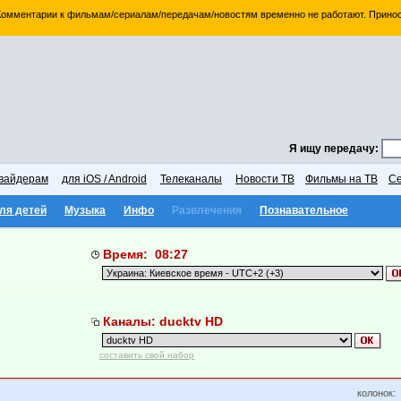
 Комментарии к фильмам/сериалам/передачам/новостям временно не работают. Принос
Я ищу передачу:
вайдерам
для iOS / Android
Телеканалы
Новости ТВ
Фильмы на ТВ
Се
ля детей
Музыка
Инфо
Развлечения
Познавательное
Время: 08:27
Каналы: ducktv HD
составить свой набор
колонок: