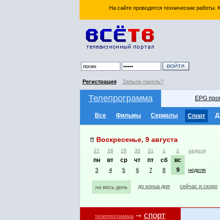
На сайте проводятся технические работы.
Регистрация
Забыли пароль?
Телепрограмма
EPG про
Все
Фильмы
Сериалы
Д
Спорт
Воскресенье, 9 августа
27
28
29
30
31
1
2
неделя
пн
вт
ср
чт
пт
сб
вс
9
3
4
5
6
7
8
неделя
до конца дня
сейчас и скоро
на весь день
спорт
телепрограмма