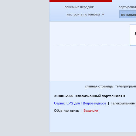
описания передач:
сортироват
настроить по жанрам
по кана
главная страница
| телепрограм
© 2001-2026 Телевизионный портал ВсёТВ
Сервис EPG для ТВ-провайдеров
|
Телекомпаниям
Обратная связь
|
Вакансии