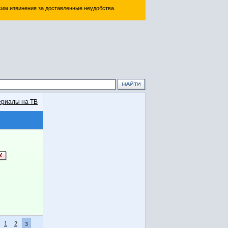
им извинения за доставленные неудобства.
риалы на ТВ
1
2
3