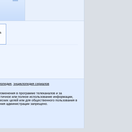
а
лопедия
,
энциклопедия сериалов
изменения в программе телеканалов и за
стичное или полное использование информации,
ческих целей или для общественного пользования в
ения администрации запрещено.