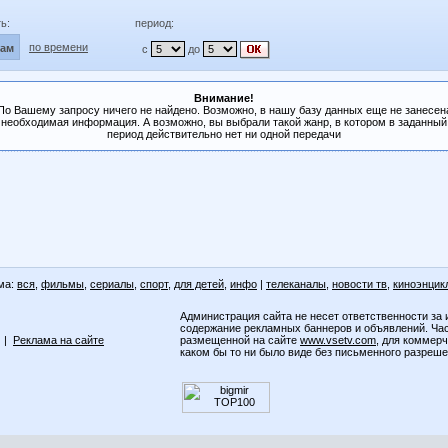
ь:
период:
по времени
лам
с
до
Внимание!
По Вашему запросу ничего не найдено. Возможно, в нашу базу данных еще не занесен
необходимая информация. А возможно, вы выбрали такой жанр, в котором в заданный
период действительно нет ни одной передачи
ма:
вся
,
фильмы
,
сериалы
,
спорт
,
для детей
,
инфо
|
телеканалы
,
новости тв
,
киноэнцик
Администрация сайта не несет ответственности за 
содержание рекламных баннеров и объявлений. Ча
|
Реклама на сайте
размещенной на сайте
www.vsetv.com
, для коммер
каком бы то ни было виде без письменного разреш