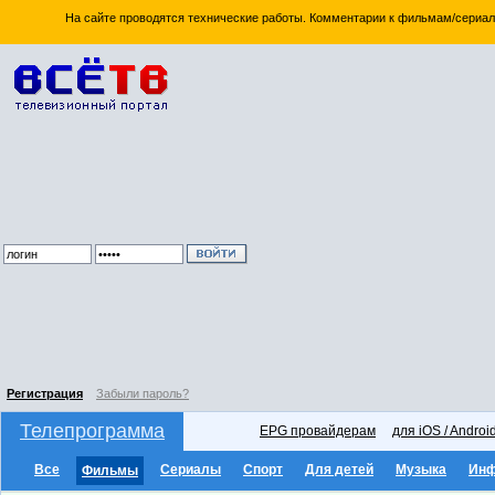
На сайте проводятся технические работы. Комментарии к фильмам/сериал
Регистрация
Забыли пароль?
Телепрограмма
EPG провайдерам
для iOS / Androi
Все
Сериалы
Спорт
Для детей
Музыка
Ин
Фильмы