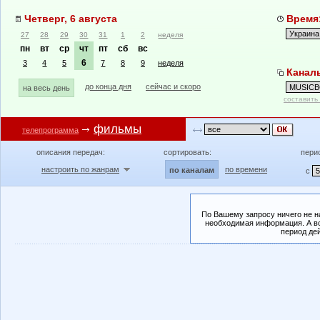
Четверг, 6 августа
Время:
27
28
29
30
31
1
2
неделя
пн
вт
ср
чт
пт
сб
вс
6
3
4
5
7
8
9
неделя
Канал
до конца дня
сейчас и скоро
на весь день
составить
фильмы
телепрограмма
описания передач:
сортировать:
пери
настроить по жанрам
по времени
по каналам
с
По Вашему запросу ничего не н
необходимая информация. А во
период де