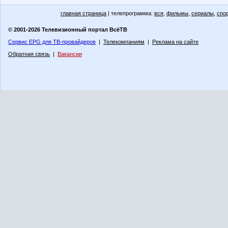
главная страница
| телепрограмма:
вся
,
фильмы
,
сериалы
,
спо
© 2001-2026 Телевизионный портал ВсёТВ
Сервис EPG для ТВ-провайдеров
|
Телекомпаниям
|
Реклама на сайте
Обратная связь
|
Вакансии