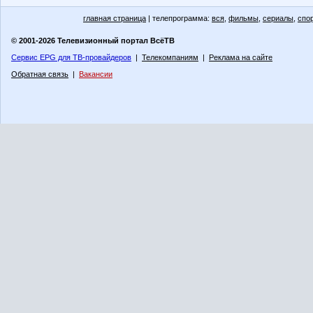
главная страница
| телепрограмма:
вся
,
фильмы
,
сериалы
,
спо
© 2001-2026 Телевизионный портал ВсёТВ
Сервис EPG для ТВ-провайдеров
|
Телекомпаниям
|
Реклама на сайте
Обратная связь
|
Вакансии