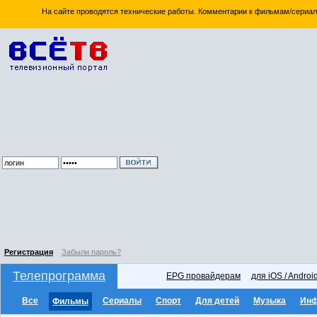
На сайте проводятся технические работы. Комментарии к фильмам/сериал
Регистрация
Забыли пароль?
Телепрограмма
EPG провайдерам
для iOS / Androi
Все
Сериалы
Спорт
Для детей
Музыка
Ин
Фильмы