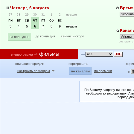
Четверг, 6 августа
Время:
27
28
29
30
31
1
2
неделя
пн
вт
ср
чт
пт
сб
вс
6
3
4
5
7
8
9
неделя
Каналы
до конца дня
сейчас и скоро
на весь день
составить
фильмы
телепрограмма
описания передач:
сортировать:
пери
настроить по жанрам
по времени
по каналам
с
По Вашему запросу ничего не н
необходимая информация. А во
период де