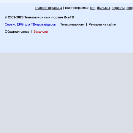
главная страница
| телепрограмма:
вся
,
фильмы
,
сериалы
,
спо
© 2001-2026 Телевизионный портал ВсёТВ
Сервис EPG для ТВ-провайдеров
|
Телекомпаниям
|
Реклама на сайте
Обратная связь
|
Вакансии