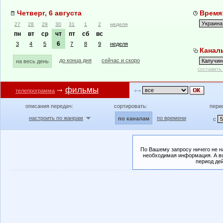
Четверг, 6 августа
Время:
27
28
29
30
31
1
2
неделя
пн
вт
ср
чт
пт
сб
вс
6
3
4
5
7
8
9
неделя
Каналы
до конца дня
сейчас и скоро
на весь день
составить
фильмы
телепрограмма
описания передач:
сортировать:
пери
настроить по жанрам
по времени
по каналам
с
По Вашему запросу ничего не н
необходимая информация. А во
период де