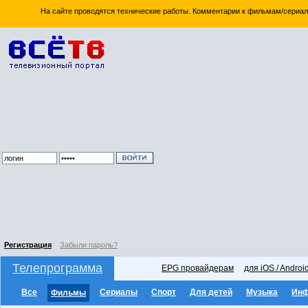
На сайте проводятся технические работы. Комментарии к фильмам/сериал
Регистрация
Забыли пароль?
Телепрограмма
EPG провайдерам
для iOS / Androi
Все
Сериалы
Спорт
Для детей
Музыка
Ин
Фильмы