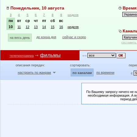
Понедельник, 10 августа
Время:
3
4
5
6
7
8
9
неделя
пн
вт
ср
чт
пт
сб
вс
10
11
12
13
14
15
16
неделя
Каналы
до конца дня
сейчас и скоро
на весь день
составить
фильмы
телепрограмма
описания передач:
сортировать:
пери
настроить по жанрам
по времени
по каналам
с
По Вашему запросу ничего не н
необходимая информация. А во
период де