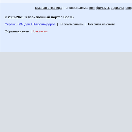
главная страница
| телепрограмма:
вся
,
фильмы
,
сериалы
,
спо
© 2001-2026 Телевизионный портал ВсёТВ
Сервис EPG для ТВ-провайдеров
|
Телекомпаниям
|
Реклама на сайте
Обратная связь
|
Вакансии