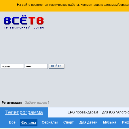
На сайте проводятся технические работы. Комментарии к фильмам/сериал
Регистрация
Забыли пароль?
Телепрограмма
EPG провайдерам
для iOS / Androi
Все
Сериалы
Спорт
Для детей
Музыка
Ин
Фильмы