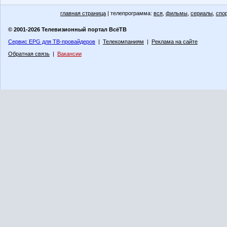
главная страница
| телепрограмма:
вся
,
фильмы
,
сериалы
,
спо
© 2001-2026 Телевизионный портал ВсёТВ
Сервис EPG для ТВ-провайдеров
|
Телекомпаниям
|
Реклама на сайте
Обратная связь
|
Вакансии