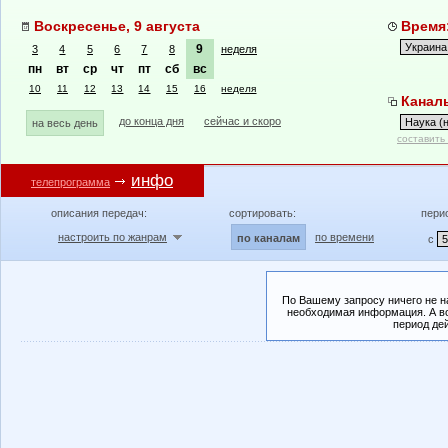
Воскресенье, 9 августа
Время:
9
3
4
5
6
7
8
неделя
пн
вт
ср
чт
пт
сб
вс
10
11
12
13
14
15
16
неделя
Каналы
до конца дня
сейчас и скоро
на весь день
составить
инфо
телепрограмма
описания передач:
сортировать:
пери
настроить по жанрам
по времени
по каналам
с
По Вашему запросу ничего не н
необходимая информация. А во
период де