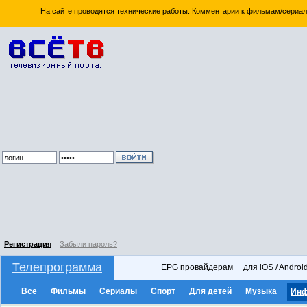
На сайте проводятся технические работы. Комментарии к фильмам/сериал
Регистрация
Забыли пароль?
Телепрограмма
EPG провайдерам
для iOS / Androi
Все
Фильмы
Сериалы
Спорт
Для детей
Музыка
Ин