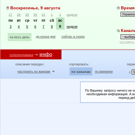
Воскресенье, 9 августа
Время:
27
28
29
30
31
1
2
неделя
пн
вт
ср
чт
пт
сб
вс
9
3
4
5
6
7
8
неделя
Канал
до конца дня
сейчас и скоро
на весь день
составить
инфо
телепрограмма
описания передач:
сортировать:
пери
настроить по жанрам
по времени
по каналам
с
По Вашему запросу ничего не н
необходимая информация. А во
период де