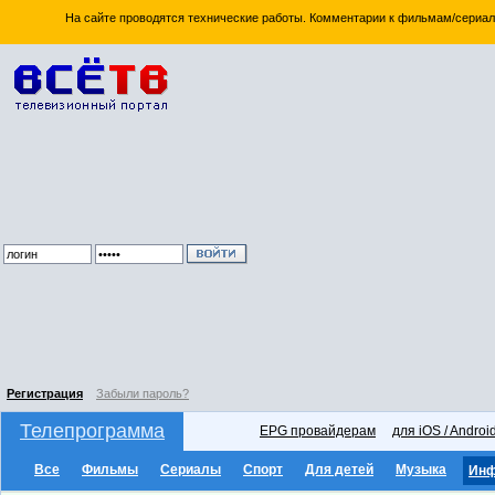
На сайте проводятся технические работы. Комментарии к фильмам/сериал
Регистрация
Забыли пароль?
Телепрограмма
EPG провайдерам
для iOS / Androi
Все
Фильмы
Сериалы
Спорт
Для детей
Музыка
Ин