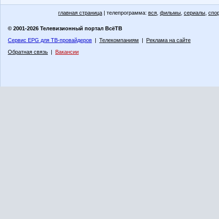
главная страница
| телепрограмма:
вся
,
фильмы
,
сериалы
,
спо
© 2001-2026 Телевизионный портал ВсёТВ
Сервис EPG для ТВ-провайдеров
|
Телекомпаниям
|
Реклама на сайте
Обратная связь
|
Вакансии