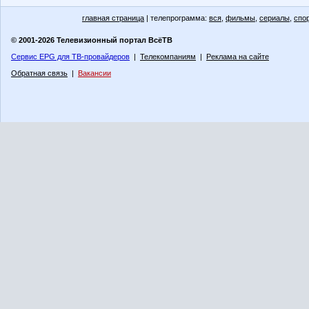
главная страница
| телепрограмма:
вся
,
фильмы
,
сериалы
,
спо
© 2001-2026 Телевизионный портал ВсёТВ
Сервис EPG для ТВ-провайдеров
|
Телекомпаниям
|
Реклама на сайте
Обратная связь
|
Вакансии