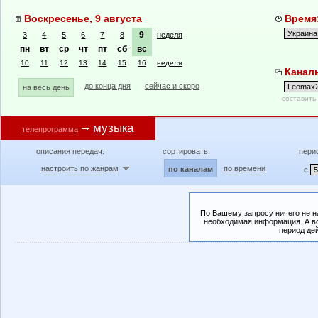
Воскресенье, 9 августа
Время:
9
3
4
5
6
7
8
неделя
пн
вт
ср
чт
пт
сб
вс
10
11
12
13
14
15
16
неделя
Канал
до конца дня
сейчас и скоро
на весь день
составить
музыка
телепрограмма
описания передач:
сортировать:
пери
настроить по жанрам
по времени
по каналам
с
По Вашему запросу ничего не н
необходимая информация. А во
период де