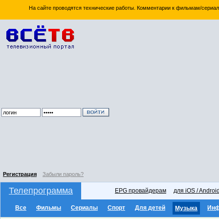
На сайте проводятся технические работы. Комментарии к фильмам/сериал
Регистрация
Забыли пароль?
Телепрограмма
EPG провайдерам
для iOS / Androi
Все
Фильмы
Сериалы
Спорт
Для детей
Ин
Музыка