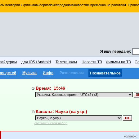
 Комментарии к фильмам/сериалам/передачам/новостям временно не работают. Принос
Я ищу передачу:
вайдерам
для iOS / Android
Телеканалы
Новости ТВ
Фильмы на ТВ
Се
ля детей
Музыка
Инфо
Развлечения
Познавательное
Время: 15:46
Каналы: Наука (на укр.)
составить свой набор
колонок: