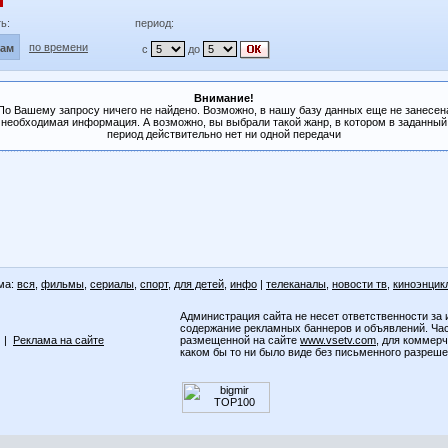
ь:
период:
по времени
лам
с
до
Внимание!
По Вашему запросу ничего не найдено. Возможно, в нашу базу данных еще не занесен
необходимая информация. А возможно, вы выбрали такой жанр, в котором в заданный
период действительно нет ни одной передачи
ма:
вся
,
фильмы
,
сериалы
,
спорт
,
для детей
,
инфо
|
телеканалы
,
новости тв
,
киноэнцик
Администрация сайта не несет ответственности за 
содержание рекламных баннеров и объявлений. Ча
|
Реклама на сайте
размещенной на сайте
www.vsetv.com
, для коммер
каком бы то ни было виде без письменного разреш