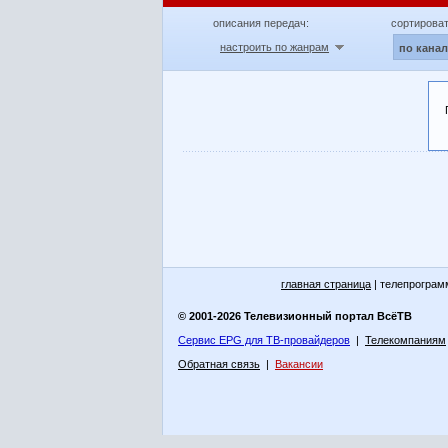
описания передач:
сортироват
настроить по жанрам
по кана
главная страница
| телепрограм
© 2001-2026 Телевизионный портал ВсёТВ
Сервис EPG для ТВ-провайдеров
|
Телекомпаниям
Обратная связь
|
Вакансии