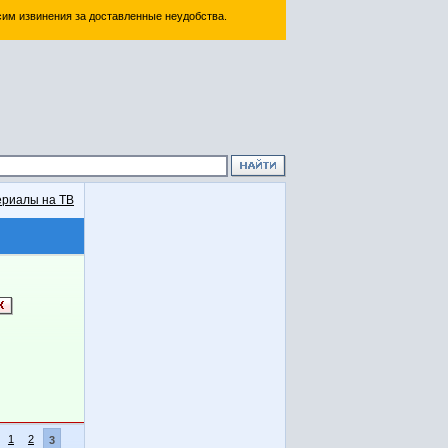
им извинения за доставленные неудобства.
риалы на ТВ
1
2
3