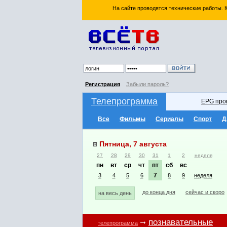
На сайте проводятся технические работы.
Регистрация
Забыли пароль?
Телепрограмма
EPG про
Все
Фильмы
Сериалы
Спорт
Д
Пятница, 7 августа
27
28
29
30
31
1
2
неделя
пн
вт
ср
чт
пт
сб
вс
7
3
4
5
6
8
9
неделя
до конца дня
сейчас и скоро
на весь день
познавательные
телепрограмма