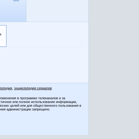
а
лопедия
,
энциклопедия сериалов
изменения в программе телеканалов и за
стичное или полное использование информации,
ческих целей или для общественного пользования в
ения администрации запрещено.