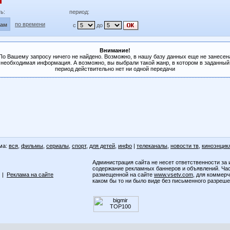
ь:
период:
по времени
лам
с
до
Внимание!
По Вашему запросу ничего не найдено. Возможно, в нашу базу данных еще не занесен
необходимая информация. А возможно, вы выбрали такой жанр, в котором в заданный
период действительно нет ни одной передачи
ма:
вся
,
фильмы
,
сериалы
,
спорт
,
для детей
,
инфо
|
телеканалы
,
новости тв
,
киноэнцик
Администрация сайта не несет ответственности за 
содержание рекламных баннеров и объявлений. Ча
|
Реклама на сайте
размещенной на сайте
www.vsetv.com
, для коммер
каком бы то ни было виде без письменного разреш