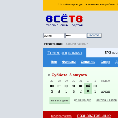
На сайте проводятся технические работы.
Регистрация
Забыли пароль?
Телепрограмма
EPG про
Все
Фильмы
Сериалы
Спорт
Д
Суббота, 8 августа
27
28
29
30
31
1
2
неделя
пн
вт
ср
чт
пт
сб
вс
8
3
4
5
6
7
9
неделя
до конца дня
сейчас и скоро
на весь день
познавательные
телепрограмма