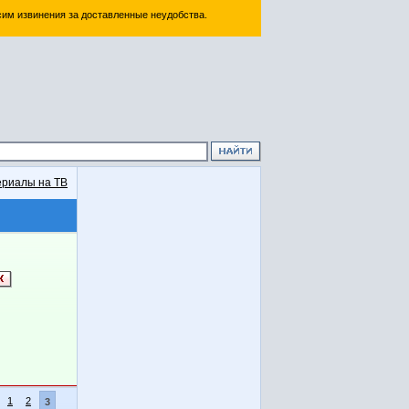
им извинения за доставленные неудобства.
риалы на ТВ
1
2
3