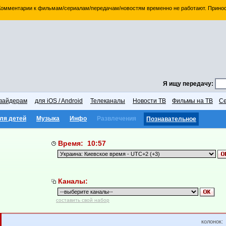
 Комментарии к фильмам/сериалам/передачам/новостям временно не работают. Принос
Я ищу передачу:
вайдерам
для iOS / Android
Телеканалы
Новости ТВ
Фильмы на ТВ
Се
ля детей
Музыка
Инфо
Развлечения
Познавательное
Время: 10:57
Каналы:
составить свой набор
колонок: