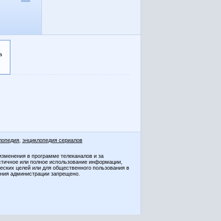
а
лопедия
,
энциклопедия сериалов
изменения в программе телеканалов и за
стичное или полное использование информации,
ческих целей или для общественного пользования в
ения администрации запрещено.