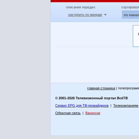
описания передач:
сортироват
настроить по жанрам
по кана
главная страница
| телепрограм
© 2001-2026 Телевизионный портал ВсёТВ
Сервис EPG для ТВ-провайдеров
|
Телекомпаниям
Обратная связь
|
Вакансии