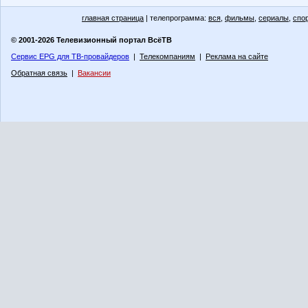
главная страница
| телепрограмма:
вся
,
фильмы
,
сериалы
,
спо
© 2001-2026 Телевизионный портал ВсёТВ
Сервис EPG для ТВ-провайдеров
|
Телекомпаниям
|
Реклама на сайте
Обратная связь
|
Вакансии