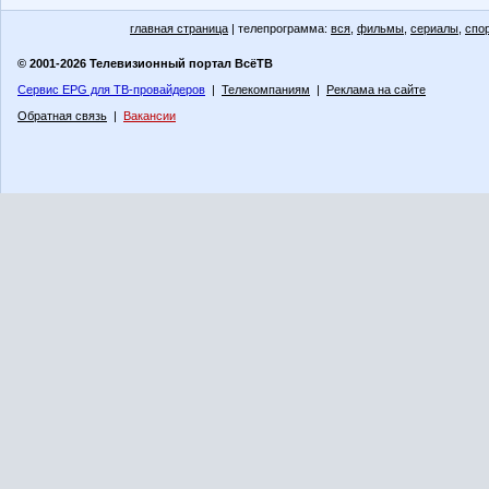
главная страница
| телепрограмма:
вся
,
фильмы
,
сериалы
,
спо
© 2001-2026 Телевизионный портал ВсёТВ
Сервис EPG для ТВ-провайдеров
|
Телекомпаниям
|
Реклама на сайте
Обратная связь
|
Вакансии