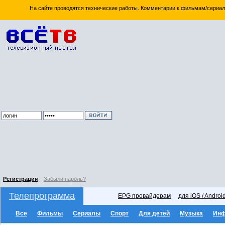
На сайте проводятся технические работы. Комментарии к фильмам/сериал
Регистрация
Забыли пароль?
Телепрограмма
EPG провайдерам
для iOS / Androi
Все
Фильмы
Сериалы
Спорт
Для детей
Музыка
Ин