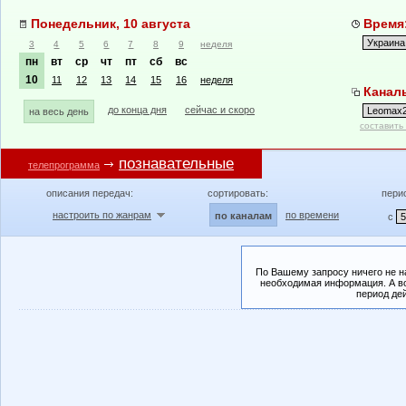
Понедельник, 10 августа
Время:
3
4
5
6
7
8
9
неделя
пн
вт
ср
чт
пт
сб
вс
10
11
12
13
14
15
16
неделя
Канал
до конца дня
сейчас и скоро
на весь день
составить
познавательные
телепрограмма
описания передач:
сортировать:
пери
настроить по жанрам
по времени
по каналам
с
По Вашему запросу ничего не н
необходимая информация. А во
период де