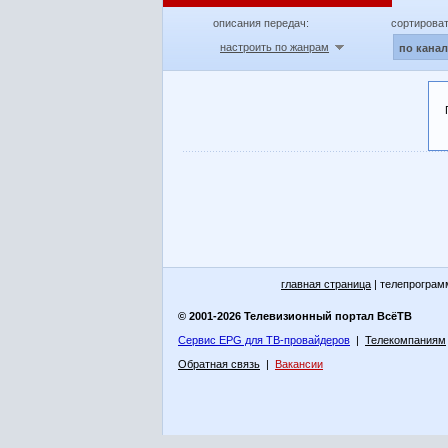
описания передач:
сортироват
настроить по жанрам
по кана
главная страница
| телепрограм
© 2001-2026 Телевизионный портал ВсёТВ
Сервис EPG для ТВ-провайдеров
|
Телекомпаниям
Обратная связь
|
Вакансии