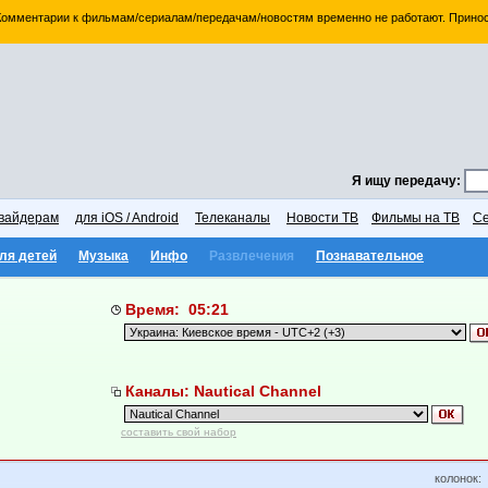
 Комментарии к фильмам/сериалам/передачам/новостям временно не работают. Принос
Я ищу передачу:
вайдерам
для iOS / Android
Телеканалы
Новости ТВ
Фильмы на ТВ
Се
ля детей
Музыка
Инфо
Развлечения
Познавательное
Время: 05:21
Каналы: Nautical Channel
составить свой набор
колонок: