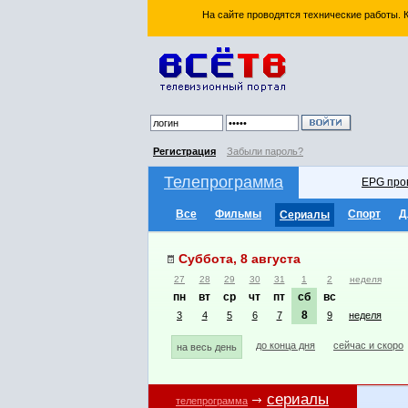
На сайте проводятся технические работы.
Регистрация
Забыли пароль?
Телепрограмма
EPG про
Все
Фильмы
Спорт
Д
Сериалы
Суббота, 8 августа
27
28
29
30
31
1
2
неделя
пн
вт
ср
чт
пт
сб
вс
8
3
4
5
6
7
9
неделя
до конца дня
сейчас и скоро
на весь день
сериалы
телепрограмма