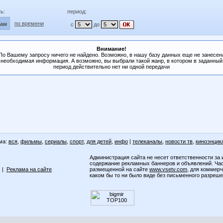
ь:
период:
по времени
лам
с
до
Внимание!
По Вашему запросу ничего не найдено. Возможно, в нашу базу данных еще не занесен
необходимая информация. А возможно, вы выбрали такой жанр, в котором в заданный
период действительно нет ни одной передачи
ма:
вся
,
фильмы
,
сериалы
,
спорт
,
для детей
,
инфо
|
телеканалы
,
новости тв
,
киноэнцик
Администрация сайта не несет ответственности за 
содержание рекламных баннеров и объявлений. Ча
|
Реклама на сайте
размещенной на сайте
www.vsetv.com
, для коммер
каком бы то ни было виде без письменного разреш