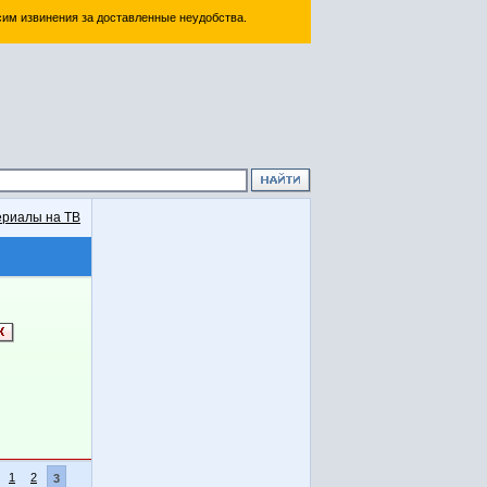
им извинения за доставленные неудобства.
риалы на ТВ
1
2
3