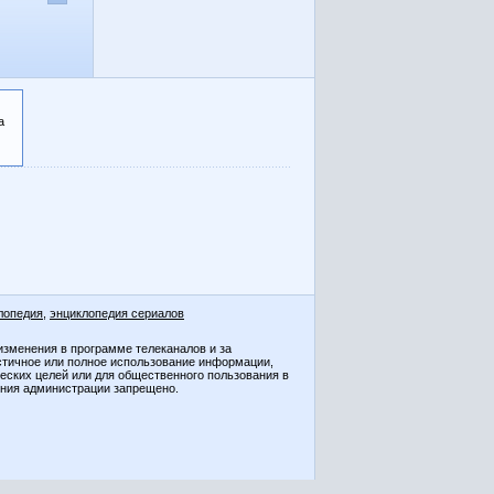
а
лопедия
,
энциклопедия сериалов
изменения в программе телеканалов и за
стичное или полное использование информации,
ческих целей или для общественного пользования в
ения администрации запрещено.