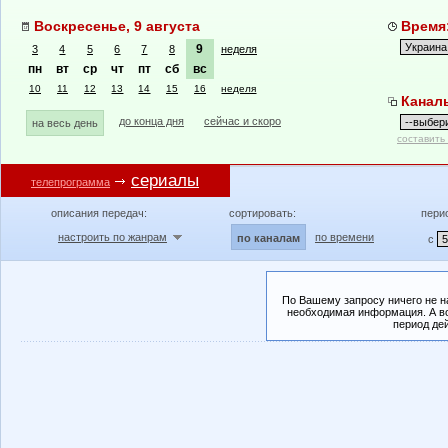
Воскресенье, 9 августа
Время:
9
3
4
5
6
7
8
неделя
пн
вт
ср
чт
пт
сб
вс
10
11
12
13
14
15
16
неделя
Канал
до конца дня
сейчас и скоро
на весь день
составить
сериалы
телепрограмма
описания передач:
сортировать:
пери
настроить по жанрам
по времени
по каналам
с
По Вашему запросу ничего не н
необходимая информация. А во
период де