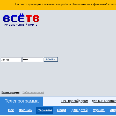
На сайте проводятся технические работы. Комментарии к фильмам/сериал
Регистрация
Забыли пароль?
Телепрограмма
EPG провайдерам
для iOS / Androi
Все
Фильмы
Спорт
Для детей
Музыка
Ин
Сериалы