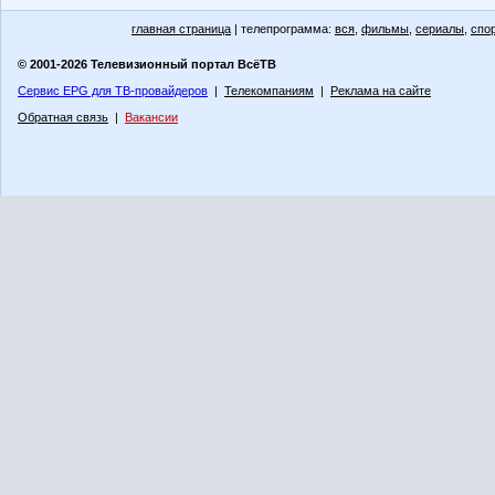
главная страница
| телепрограмма:
вся
,
фильмы
,
сериалы
,
спо
© 2001-2026 Телевизионный портал ВсёТВ
Сервис EPG для ТВ-провайдеров
|
Телекомпаниям
|
Реклама на сайте
Обратная связь
|
Вакансии