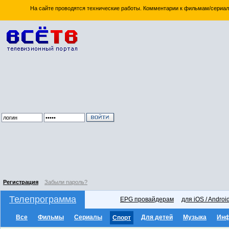
На сайте проводятся технические работы. Комментарии к фильмам/сериал
Регистрация
Забыли пароль?
Телепрограмма
EPG провайдерам
для iOS / Androi
Все
Фильмы
Сериалы
Для детей
Музыка
Ин
Спорт