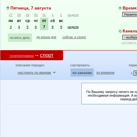
Пятница, 7 августа
Время:
27
28
29
30
31
1
2
неделя
пн
вт
ср
чт
пт
сб
вс
7
3
4
5
6
8
9
неделя
Канал
до конца дня
сейчас и скоро
на весь день
составить
спорт
телепрограмма
описания передач:
сортировать:
пери
настроить по жанрам
по времени
по каналам
с
По Вашему запросу ничего не н
необходимая информация. А во
период де