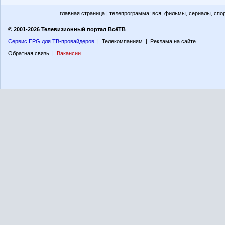
главная страница
| телепрограмма:
вся
,
фильмы
,
сериалы
,
спо
© 2001-2026 Телевизионный портал ВсёТВ
Сервис EPG для ТВ-провайдеров
|
Телекомпаниям
|
Реклама на сайте
Обратная связь
|
Вакансии