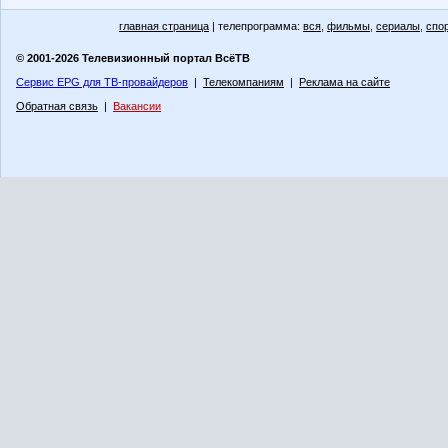
главная страница
| телепрограмма:
вся
,
фильмы
,
сериалы
,
спо
© 2001-2026 Телевизионный портал ВсёТВ
Сервис EPG для ТВ-провайдеров
|
Телекомпаниям
|
Реклама на сайте
Обратная связь
|
Вакансии