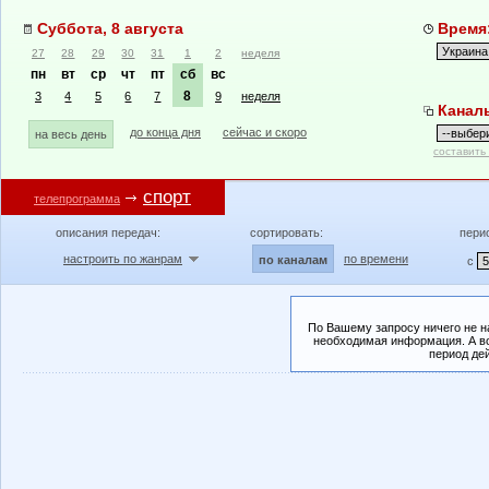
Суббота, 8 августа
Время:
27
28
29
30
31
1
2
неделя
пн
вт
ср
чт
пт
сб
вс
8
3
4
5
6
7
9
неделя
Канал
до конца дня
сейчас и скоро
на весь день
составить
спорт
телепрограмма
описания передач:
сортировать:
пери
настроить по жанрам
по времени
по каналам
с
По Вашему запросу ничего не н
необходимая информация. А во
период де