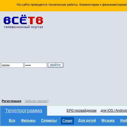
На сайте проводятся технические работы. Комментарии к фильмам/сериал
Регистрация
Забыли пароль?
Телепрограмма
EPG провайдерам
для iOS / Androi
Все
Фильмы
Сериалы
Для детей
Музыка
Ин
Спорт