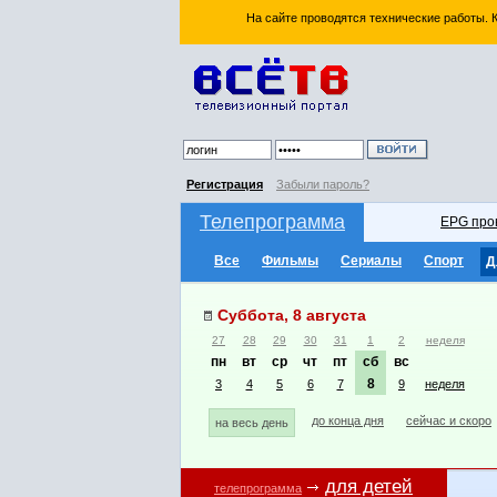
На сайте проводятся технические работы.
Регистрация
Забыли пароль?
Телепрограмма
EPG про
Все
Фильмы
Сериалы
Спорт
Д
Суббота, 8 августа
27
28
29
30
31
1
2
неделя
пн
вт
ср
чт
пт
сб
вс
8
3
4
5
6
7
9
неделя
до конца дня
сейчас и скоро
на весь день
для детей
телепрограмма