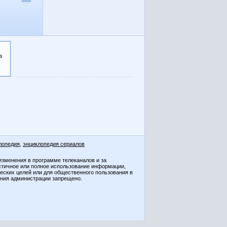
а
лопедия
,
энциклопедия сериалов
изменения в программе телеканалов и за
стичное или полное использование информации,
ческих целей или для общественного пользования в
ения администрации запрещено.