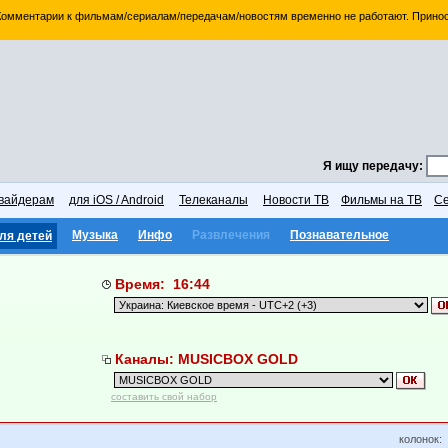
 Комментарии к фильмам/сериалам/передачам/новостям временно не работают. Принос
Я ищу передачу:
вайдерам
для iOS / Android
Телеканалы
Новости ТВ
Фильмы на ТВ
Се
Музыка
Инфо
Развлечения
Познавательное
ля детей
Время: 16:44
Каналы: MUSICBOX GOLD
составить свой набор
колонок: