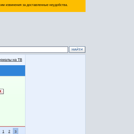
им извинения за доставленные неудобства.
риалы на ТВ
1
2
3