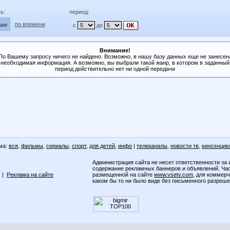
ь:
период:
по времени
лам
с
до
Внимание!
По Вашему запросу ничего не найдено. Возможно, в нашу базу данных еще не занесен
необходимая информация. А возможно, вы выбрали такой жанр, в котором в заданный
период действительно нет ни одной передачи
ма:
вся
,
фильмы
,
сериалы
,
спорт
,
для детей
,
инфо
|
телеканалы
,
новости тв
,
киноэнцик
Администрация сайта не несет ответственности за 
содержание рекламных баннеров и объявлений. Ча
|
Реклама на сайте
размещенной на сайте
www.vsetv.com
, для коммер
каком бы то ни было виде без письменного разреш