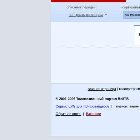
описания передач:
сортироват
настроить по жанрам
по кана
главная страница
| телепрограм
© 2001-2026 Телевизионный портал ВсёТВ
Сервис EPG для ТВ-провайдеров
|
Телекомпаниям
Обратная связь
|
Вакансии