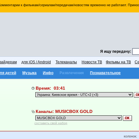
 Комментарии к фильмам/сериалам/передачам/новостям временно не работают. Принос
Я ищу передачу:
вайдерам
для iOS / Android
Телеканалы
Новости ТВ
Фильмы на ТВ
Се
ля детей
Музыка
Инфо
Развлечения
Познавательное
Время: 03:41
Каналы: MUSICBOX GOLD
составить свой набор
колонок: