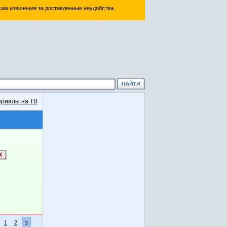
им извинения за доставленные неудобства.
риалы на ТВ
1
2
3