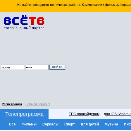
На сайте проводятся технические работы. Комментарии к фильмам/сериал
Регистрация
Забыли пароль?
Телепрограмма
EPG провайдерам
для iOS / Androi
Все
Фильмы
Сериалы
Спорт
Для детей
Музыка
Ин