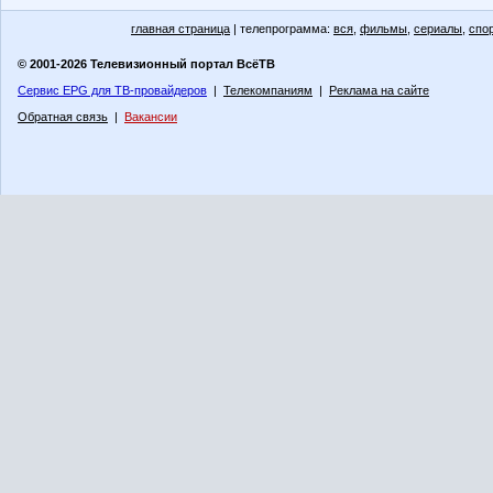
главная страница
| телепрограмма:
вся
,
фильмы
,
сериалы
,
спо
© 2001-2026 Телевизионный портал ВсёТВ
Сервис EPG для ТВ-провайдеров
|
Телекомпаниям
|
Реклама на сайте
Обратная связь
|
Вакансии