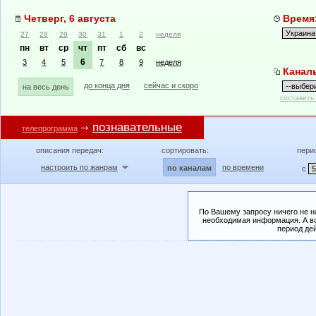
Четверг, 6 августа
Время:
27
28
29
30
31
1
2
неделя
пн
вт
ср
чт
пт
сб
вс
6
3
4
5
7
8
9
неделя
Канал
до конца дня
сейчас и скоро
на весь день
составить
познавательные
телепрограмма
описания передач:
сортировать:
пери
настроить по жанрам
по времени
по каналам
с
По Вашему запросу ничего не н
необходимая информация. А во
период де