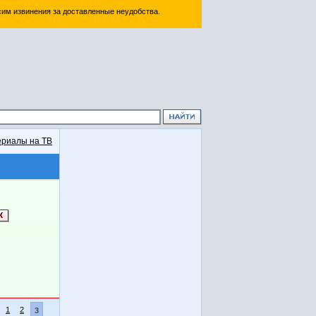
им извинения за доставленные неудобства.
риалы на ТВ
1
2
3