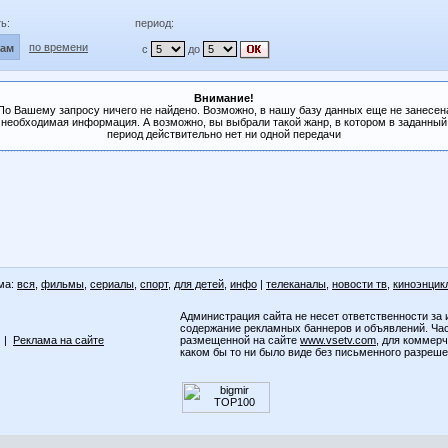
ь:
период:
по времени
лам
с
до
Внимание!
По Вашему запросу ничего не найдено. Возможно, в нашу базу данных еще не занесен
необходимая информация. А возможно, вы выбрали такой жанр, в котором в заданный
период действительно нет ни одной передачи
ма:
вся
,
фильмы
,
сериалы
,
спорт
,
для детей
,
инфо
|
телеканалы
,
новости тв
,
киноэнцик
Администрация сайта не несет ответственности за 
содержание рекламных баннеров и объявлений. Ча
|
Реклама на сайте
размещенной на сайте
www.vsetv.com
, для коммер
каком бы то ни было виде без письменного разреш