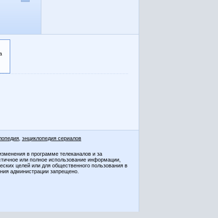
а
лопедия
,
энциклопедия сериалов
изменения в программе телеканалов и за
стичное или полное использование информации,
ческих целей или для общественного пользования в
ения администрации запрещено.