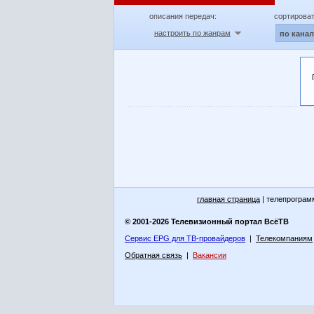
описания передач:
сортироват
настроить по жанрам
по кана
главная страница
| телепрограм
© 2001-2026 Телевизионный портал ВсёТВ
Сервис EPG для ТВ-провайдеров
|
Телекомпаниям
Обратная связь
|
Вакансии