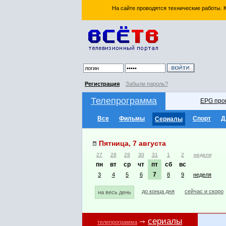
На сайте проводятся технические работы.
Регистрация
Забыли пароль?
Телепрограмма
EPG про
Все
Фильмы
Спорт
Д
Сериалы
Пятница, 7 августа
27
28
29
30
31
1
2
неделя
пн
вт
ср
чт
пт
сб
вс
7
3
4
5
6
8
9
неделя
до конца дня
сейчас и скоро
на весь день
сериалы
телепрограмма