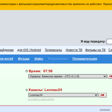
 Комментарии к фильмам/сериалам/передачам/новостям временно не работают. Принос
Я ищу передачу:
вайдерам
для iOS / Android
Телеканалы
Новости ТВ
Фильмы на ТВ
Се
ля детей
Музыка
Инфо
Развлечения
Познавательное
Время: 07:58
Каналы: Leomax24
составить свой набор
колонок: