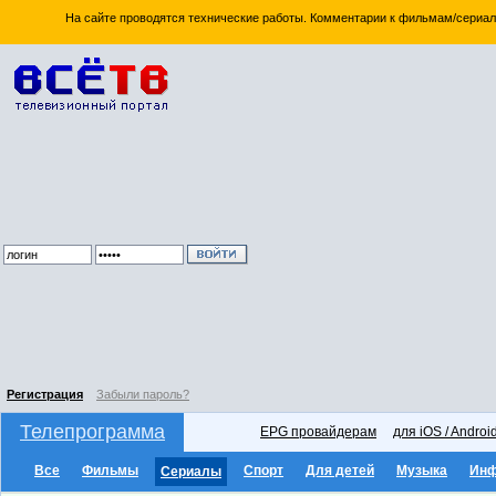
На сайте проводятся технические работы. Комментарии к фильмам/сериал
Регистрация
Забыли пароль?
Телепрограмма
EPG провайдерам
для iOS / Androi
Все
Фильмы
Спорт
Для детей
Музыка
Ин
Сериалы