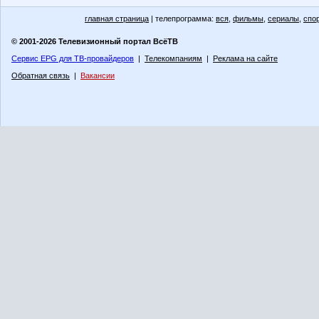
главная страница
| телепрограмма:
вся
,
фильмы
,
сериалы
,
спо
© 2001-2026 Телевизионный портал ВсёТВ
Сервис EPG для ТВ-провайдеров
|
Телекомпаниям
|
Реклама на сайте
Обратная связь
|
Вакансии