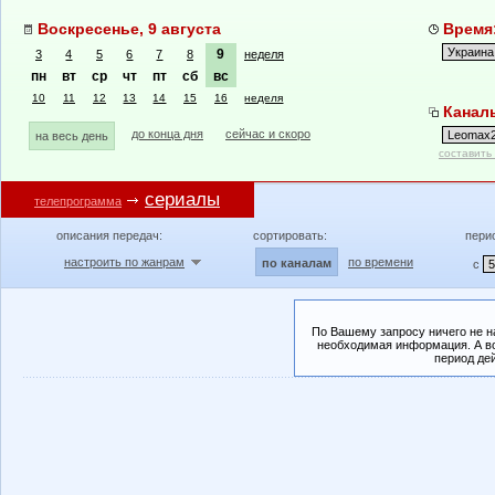
Воскресенье, 9 августа
Время:
9
3
4
5
6
7
8
неделя
пн
вт
ср
чт
пт
сб
вс
10
11
12
13
14
15
16
неделя
Канал
до конца дня
сейчас и скоро
на весь день
составить
сериалы
телепрограмма
описания передач:
сортировать:
пери
настроить по жанрам
по времени
по каналам
с
По Вашему запросу ничего не н
необходимая информация. А во
период де