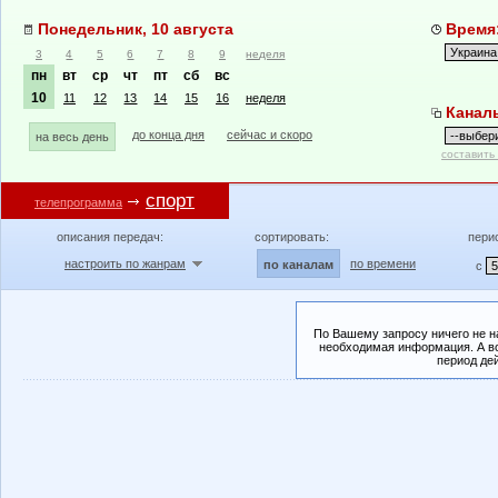
Понедельник, 10 августа
Время:
3
4
5
6
7
8
9
неделя
пн
вт
ср
чт
пт
сб
вс
10
11
12
13
14
15
16
неделя
Канал
до конца дня
сейчас и скоро
на весь день
составить
спорт
телепрограмма
описания передач:
сортировать:
пери
настроить по жанрам
по времени
по каналам
с
По Вашему запросу ничего не н
необходимая информация. А во
период де