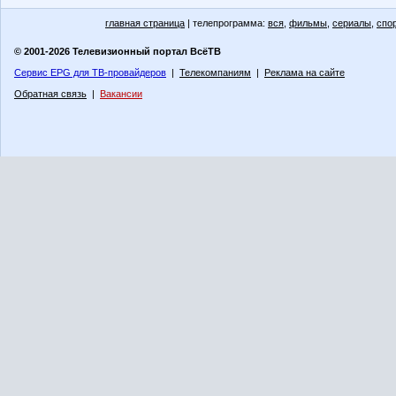
главная страница
| телепрограмма:
вся
,
фильмы
,
сериалы
,
спо
© 2001-2026 Телевизионный портал ВсёТВ
Сервис EPG для ТВ-провайдеров
|
Телекомпаниям
|
Реклама на сайте
Обратная связь
|
Вакансии