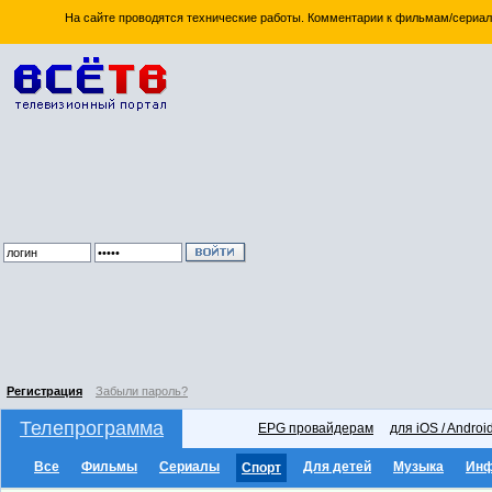
На сайте проводятся технические работы. Комментарии к фильмам/сериал
Регистрация
Забыли пароль?
Телепрограмма
EPG провайдерам
для iOS / Androi
Все
Фильмы
Сериалы
Для детей
Музыка
Ин
Спорт