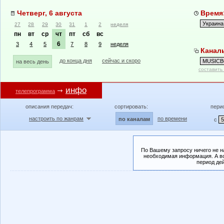
Четверг, 6 августа
Время:
27
28
29
30
31
1
2
неделя
пн
вт
ср
чт
пт
сб
вс
6
3
4
5
7
8
9
неделя
Канал
до конца дня
сейчас и скоро
на весь день
составить
инфо
телепрограмма
описания передач:
сортировать:
пери
настроить по жанрам
по времени
по каналам
с
По Вашему запросу ничего не н
необходимая информация. А во
период де