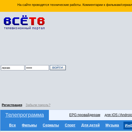
На сайте проводятся технические работы. Комментарии к фильмам/сериал
Регистрация
Забыли пароль?
Телепрограмма
EPG провайдерам
для iOS / Androi
Все
Фильмы
Сериалы
Спорт
Для детей
Музыка
Ин