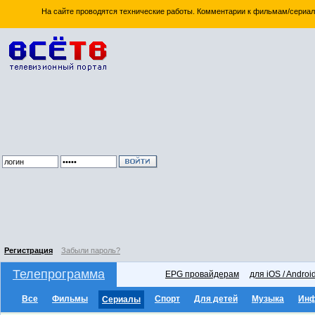
На сайте проводятся технические работы. Комментарии к фильмам/сериал
Регистрация
Забыли пароль?
Телепрограмма
EPG провайдерам
для iOS / Androi
Все
Фильмы
Спорт
Для детей
Музыка
Ин
Сериалы